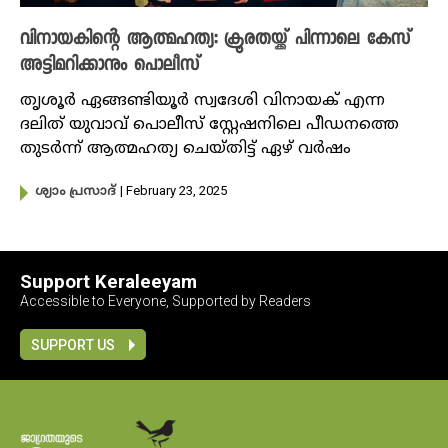
വിനായകിന്റെ ആത്മഹത്യ: ക്രൂരതയ്ക്ക് പിന്നാലെ കേസ്
അട്ടിമറിക്കാനും പൊലീസ്
തൃശൂർ ഏങ്ങണ്ടിയൂർ സ്വദേശി വിനായക് എന്ന
ദലിത് യുവാവ് പൊലീസ് സ്റ്റേഷനിലെ പീഡനത്തെ
തുടർന്ന് ആത്മഹത്യ ചെയ്തിട്ട് ഏഴ് വർഷം
| February 23, 2025
ശ്യാം പ്രസാദ്
Support Keraleeyam
Accessible to Everyone, Supported by Readers
SUPPORT US