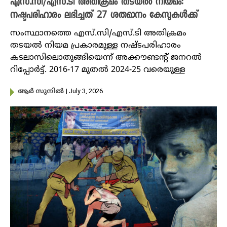
എസ്.സി/എസ്.ടി അതിക്രമം തടയല്‍ നിയമം:
നഷ്ടപരിഹാരം ലഭിച്ചത് 27 ശതമാനം കേസുകള്‍ക്ക്
സംസ്ഥാനത്തെ എസ്.സി/എസ്.ടി അതിക്രമം
തടയല്‍ നിയമ പ്രകാരമുള്ള നഷ്ടപരിഹാരം
കടലാസിലൊതുങ്ങിയെന്ന് അക്കൗണ്ടന്റ് ജനറൽ
റിപ്പോര്‍ട്ട്. 2016-17 മുതല്‍ 2024-25 വരെയുള്ള
| July 3, 2026
ആര്‍ സുനില്‍