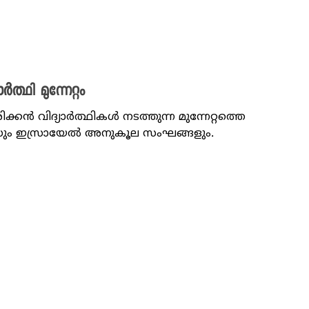
്ഥി മുന്നേറ്റം
കൻ വിദ്യാർത്ഥികൾ നടത്തുന്ന മുന്നേറ്റത്തെ
ീസും ഇസ്രായേൽ അനുകൂല സംഘങ്ങളും.