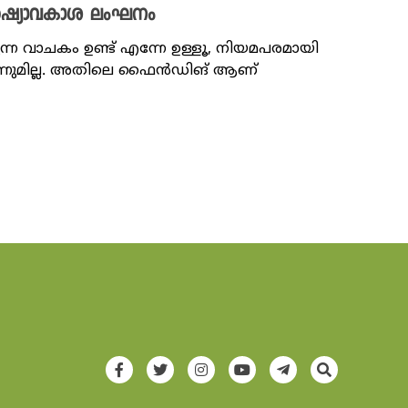
ഷ്യാവകാശ ലംഘനം
്ന വാചകം ഉണ്ട് എന്നേ ഉള്ളൂ, നിയമപരമായി
ബലമൊന്നുമില്ല. അതിലെ ഫൈന്‍ഡിങ് ആണ്