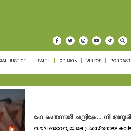
IAL JUSTICE
HEALTH
OPINION
VIDEOS
PODCAST
ഹേ പെരുന്നാൾ ചന്ദ്രികേ… നീ അസ്തമിക
സൗദി അറേബ്യയിലെ പ്രശസ്തനായ കവിയു