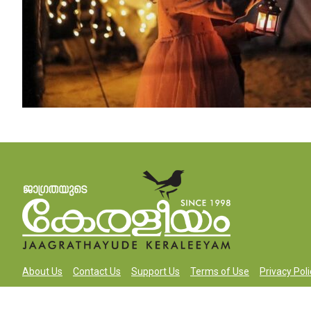
About Us
Contact Us
Support Us
Terms of Use
Privacy Poli