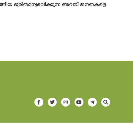
ങ്ങിയ ദുരിതമനുഭവിക്കുന്ന അറബ് ജനതകളെ