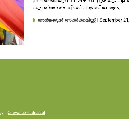
പ്രവര്‍ത്തിക്കുന്ന സംഘടനകളുടെയും വ്
കൂട്ടായ്മയായ ക്വിയർ പ്രൈഡ് കേരളം,
| September 21
അർജ്ജുൻ ആൽക്കമിസ്റ്റ്
cy
Grievance Redressal