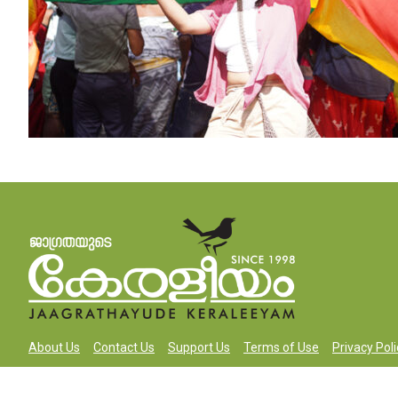
About Us
Contact Us
Support Us
Terms of Use
Privacy Poli