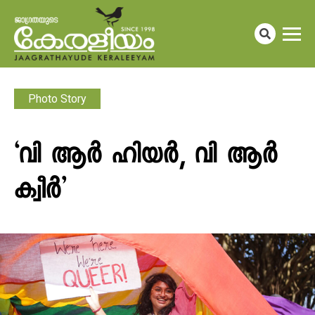
Photo Story
‘വി ആർ ഹിയർ, വി ആർ
ക്വീർ’