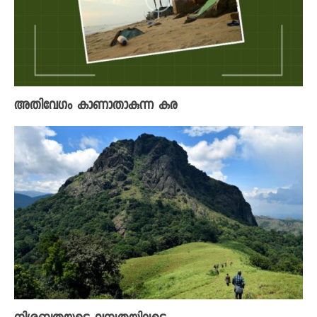
അതിവേ​ഗം കാണാതാകുന്ന കര