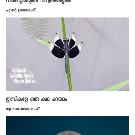
നിശബ്ദതയുടെ വന്യതയിലൂടെ
എൻ ഉബൈദ്
തുമ്പികളേ ഒരു കഥ പറയാം
ശ്രേയ ജോസഫ്