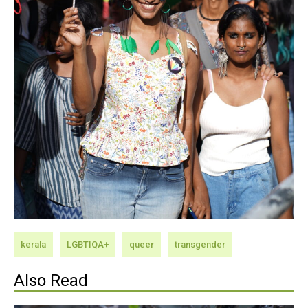
kerala
LGBTIQA+
queer
transgender
Also Read