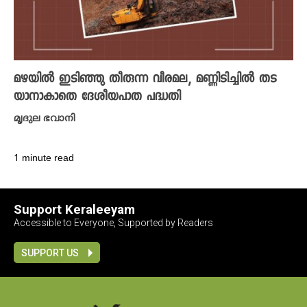
മഴയിൽ ഇടിഞ്ഞു തീരുന്ന വീരമല, മണ്ണിടിച്ചിൽ തട
യാനാകാതെ ദേശീയപാത പദ്ധതി
മൃദുല ഭവാനി
1 minute read
Support Keraleeyam
Accessible to Everyone, Supported by Readers
SUPPORT US