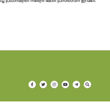
്ച് പ്രധാനമന്ത്രി നരേന്ദ്ര മോദി പ്രസ്താവന ഇറക്കി.