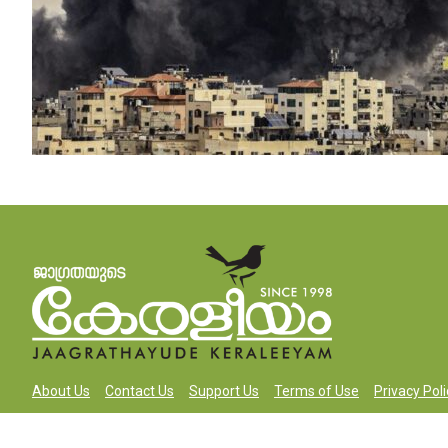
About Us
Contact Us
Support Us
Terms of Use
Privacy Poli