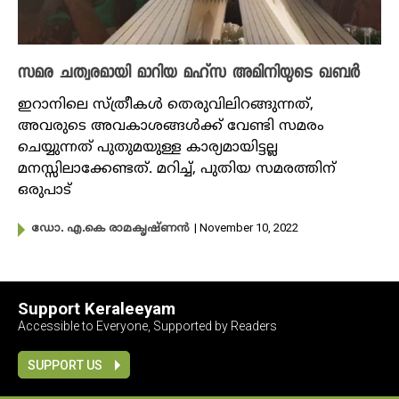
സമര ചത്വരമായി മാറിയ മഹ്സ അമിനിയുടെ ഖബർ
ഇറാനിലെ സ്ത്രീകൾ തെരുവിലിറങ്ങുന്നത്,
അവരുടെ അവകാശങ്ങൾക്ക് വേണ്ടി സമരം
ചെയ്യുന്നത് പുതുമയുള്ള കാര്യമായിട്ടല്ല
മനസ്സിലാക്കേണ്ടത്. മറിച്ച്, പുതിയ സമരത്തിന്
ഒരുപാട്
| November 10, 2022
ഡോ. എ.കെ രാമകൃഷ്ണന്‍
Support Keraleeyam
Accessible to Everyone, Supported by Readers
SUPPORT US