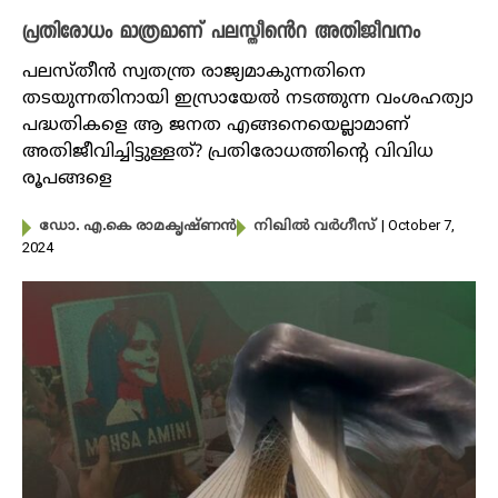
പ്രതിരോധം മാത്രമാണ് പലസ്തീൻെറ അതിജീവനം
പലസ്തീൻ സ്വതന്ത്ര രാജ്യമാകുന്നതിനെ
തടയുന്നതിനായി ഇസ്രായേൽ നടത്തുന്ന വംശഹത്യാ
പദ്ധതികളെ ആ ജനത എങ്ങനെയെല്ലാമാണ്
അതിജീവിച്ചിട്ടുള്ളത്? പ്രതിരോധത്തിൻ്റെ വിവിധ
രൂപങ്ങളെ
| October 7,
ഡോ. എ.കെ രാമകൃഷ്ണന്‍
നിഖില്‍ വര്‍ഗീസ്‌
2024