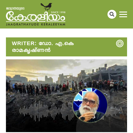
WRITER:
ഡോ. എ.കെ
രാമകൃഷ്ണന്‍