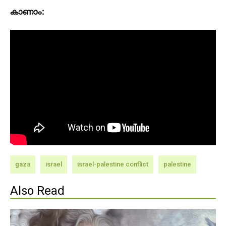
കാണാം:
gaza
israel
israel-palestine conflict
palestine
Also Read