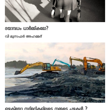
ദയാവധം ധാർമ്മികമോ?
വി മുസഫർ അഹമ്മദ്
ഒഴുകിയോ നദിമുറികളിലൂടെ നമ്മുടെ പുഴകൾ ?