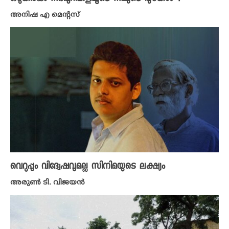
അനിഷ എ മെന്റസ്
വെറുപ്പും വിദ്വേഷവുമല്ല സിനിമയുടെ ലക്ഷ്യം
അരുണ്‍ ടി. വിജയന്‍