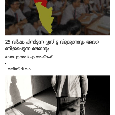
25 വർഷം പിന്നിടുന്ന പ്ലസ് ടു വിദ്യാഭ്യാസവും അവഗ
ണിക്കപ്പെടുന്ന മലബാറും
ഡോ. ഇസ‍‍ഡ്.എ അഷ്‌റഫ്
,
റയീസ് ടി.കെ