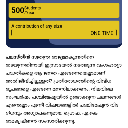
Students
₹500
/Year
A contribution of any size
ONE TIME
പലസ്തീൻ
സ്വതന്ത്ര രാജ്യമാകുന്നതിനെ
തടയുന്നതിനായി ഇസ്രായേൽ നടത്തുന്ന വംശഹത്യാ
പദ്ധതികളെ ആ ജനത എങ്ങനെയെല്ലാമാണ്
അതിജീവിച്ചിട്ടുള്ളത്? പ്രതിരോധത്തിൻ്റെ വിവിധ
രൂപങ്ങളെ എങ്ങനെ മനസിലാക്കണം, നിലവിലെ
സംഘർഷം പശ്ചിമേഷ്യയിൽ ഉണ്ടാക്കുന്ന ചലനങ്ങൾ
എന്തെല്ലാം എന്നീ വിഷയങ്ങളിൽ പശ്ചിമേഷ്യൻ വിദ​
ഗ്ധനും അധ്യാപകനുമായ പ്രൊഫ. എ.കെ
രാമകൃഷ്ണൻ സംസാരിക്കുന്നു.