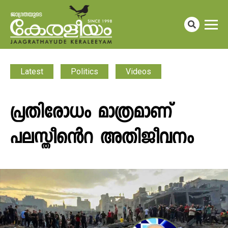
Latest
Politics
Videos
പ്രതിരോധം മാത്രമാണ്
പലസ്തീൻെറ അതിജീവനം