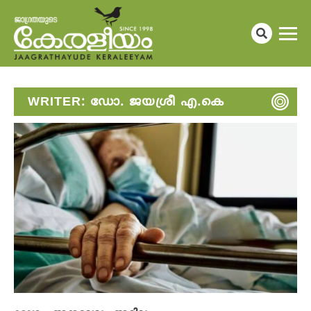
WRITER:
ഡോ. ജയശ്രീ എ.കെ