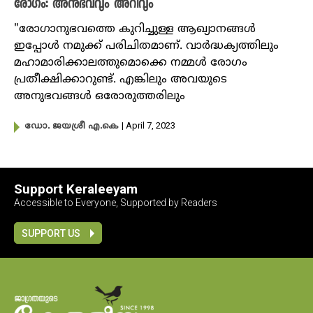
രോഗം: അനുഭവവും അറിവും
"രോഗാനുഭവത്തെ കുറിച്ചുള്ള ആഖ്യാനങ്ങൾ
ഇപ്പോൾ നമുക്ക് പരിചിതമാണ്. വാർദ്ധക്യത്തിലും
മഹാമാരിക്കാലത്തുമൊക്കെ നമ്മൾ രോഗം
പ്രതീക്ഷിക്കാറുണ്ട്. എങ്കിലും അവയുടെ
അനുഭവങ്ങൾ ഒരോരുത്തരിലും
| April 7, 2023
ഡോ. ജയശ്രീ എ.കെ
Support Keraleeyam
Accessible to Everyone, Supported by Readers
SUPPORT US