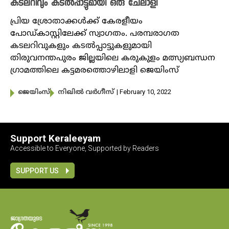
കടലറിവും കടൽപ്പാട്ടുമായി ഒരു ചേലാളി
പ്രിയ ശ്രോതാക്കൾക്ക് കേരളീയം
പോഡ്കാസ്റ്റിലേക്ക് സ്വാ​ഗതം. പരമ്പരാ​ഗത
കടലറിവുകളും കടൽപ്പാട്ടുകളുമായി
തിരുവനന്തപുരം ജില്ലയിലെ കരുകുളം മത്സ്യബന്ധന ​
ഗ്രാമത്തിലെ കട്ടമരത്തൊഴിലാളി ജെയിംസ്
| February 10, 2022
ജെയിംസ്
നിഖില്‍ വര്‍ഗീസ്‌
Support Keraleeyam
Accessible to Everyone, Supported by Readers
SUPPORT US