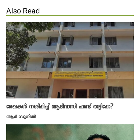
Also Read
രേഖകൾ നശിപ്പിച്ച് ആദിവാസി ഫണ്ട് തട്ടിപ്പോ?
ആർ സുനിൽ