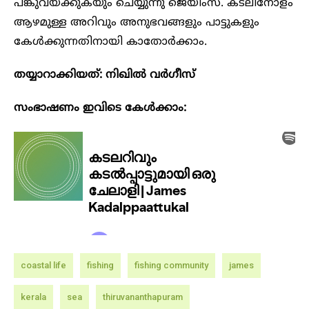
പങ്കുവയ്ക്കുകയും ചെയ്യുന്നു ജെയിംസ്. കടലിനോളം
ആഴമുള്ള അറിവും അനുഭവങ്ങളും പാട്ടുകളും
കേൾക്കുന്നതിനായി കാതോർക്കാം.
തയ്യാറാക്കിയത്: നിഖിൽ വർ​ഗീസ്
സംഭാഷണം ഇവിടെ കേൾക്കാം:
coastal life
fishing
fishing community
james
kerala
sea
thiruvananthapuram