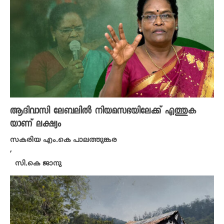
ആദിവാസി ലേബലിൽ നിയമസഭയിലേക്ക് എത്തുക
യാണ് ലക്ഷ്യം
സകരിയ എം.കെ പാലത്തുങ്കര
,
സി.കെ ജാനു