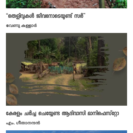
“തെളിവുകൾ ജീവനോടെയുണ്ട് സർ”
വേണു കള്ളാർ
കേരളം ചർച്ച ചെയ്യേണ്ട ആദിവാസി മാനിഫെസ്റ്റോ
എം. ഗീതാനന്ദൻ