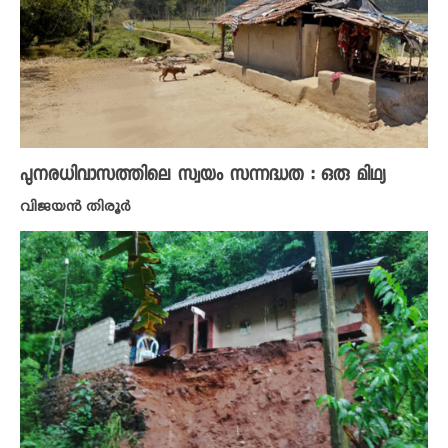
പുനരധിവാസത്തിലെ സ്വയം സന്നദ്ധത : ഒരു മിഥ്യ
വിജയൻ തിരൂർ