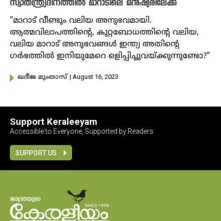
സ്വാതന്ത്ര്യദിനത്തിൽ മാറാടിലെ മനുഷ്യരിലേക്ക്
"മാറാട് വീണ്ടും വലിയ അനുഭവമായി.
ആത്മവിലാപത്തിൻ്റെ, കുറ്റബോധത്തിൻ്റെ വലിയ,
വലിയ മാറാട് അനുഭവങ്ങൾ ഇന്ത്യ അതിൻ്റെ
ഗർഭത്തിൽ ഇനിയുമേറെ ഒളിപ്പിച്ചുവയ്ക്കുന്നുണ്ടോ?"
| August 16, 2023
ഖദീജ മുംതാസ്
Support Keraleeyam
Accessible to Everyone, Supported by Readers
SUPPORT US