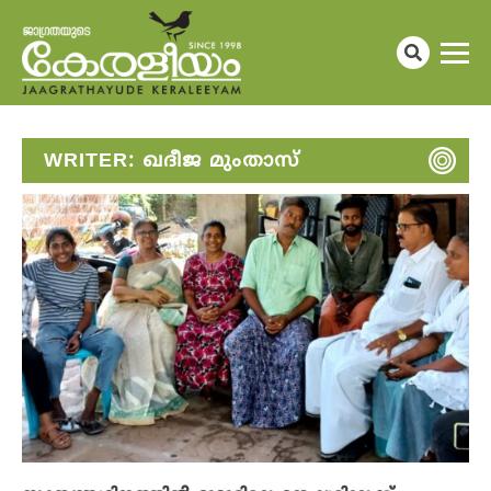
WRITER:
ഖദീജ മുംതാസ്