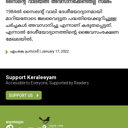
സൈലന്റ് വാലിയിൽ അവസാനിക്കേണ്ടതല്ല സമരം
1984ൽ സൈലന്റ് വാലി ദേശീയോദ്യാനമായി
മാറിയതോടെ ജലവൈദ്യുത പദ്ധതിയെക്കുറിച്ചുള്ള
ചർച്ചകൾ അവസാനിച്ചു എന്നാണ് കരുതപ്പെട്ടത്.
എന്നാൽ ദേശീയോദ്യാനത്തിന്റെ ജൈവസംരക്ഷണ
മേഖലയിൽ,
| January 17, 2022
എം.കെ പ്രസാദ്
Support Keraleeyam
Accessible to Everyone, Supported by Readers
SUPPORT US