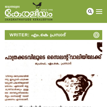
WRITER:
എം.കെ പ്രസാദ്