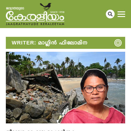
WRITER:
മാ​ഗ്ലിൻ ഫിലോമിന