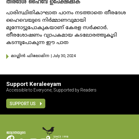
തീരദേശ ഹൈവേ ഉപേക്ഷിക്കുക
പാരിസ്ഥിതികാഘാത പഠനം നടത്താതെ തീരദേശ
ഹൈവെയുടെ നിർമ്മാണവുമായി
മുന്നോട്ടുപോകുകയാണ് കേരള സർക്കാർ.
തീരശോഷണം വ്യാപകമായ കടലോരത്തുകൂടി
കടന്നുപോകുന്ന ഈ പാത
| July 30, 2024
മാ​ഗ്ലിൻ ഫിലോമിന
Support Keraleeyam
Accessible to Everyone, Supported by Readers
SUPPORT US