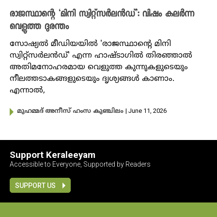
രാജസ്ഥാന്റെ ‘മിനി സ്വിറ്റ്സർലൻഡ്’: വിഷം കല‍ർന്ന
വെളുത്ത ദുരന്തം
സോഷ്യൽ മീഡിയയിൽ 'രാജസ്ഥാൻ്റെ മിനി
സ്വിറ്റ്സർലൻഡ്' എന്ന ഹാഷ്ടാഗിൽ തിരഞ്ഞാൽ
അതിമനോഹരമായ വെളുത്ത കുന്നുകളുടെയും
നീലത്തടാകങ്ങളുടെയും ദൃശ്യങ്ങൾ കാണാം.
എന്നാൽ,
| June 11, 2026
മുഹമ്മദ് അനീസ് ഹംസ കുഞ്ചിലം
Support Keraleeyam
Accessible to Everyone, Supported by Readers
SUPPORT US