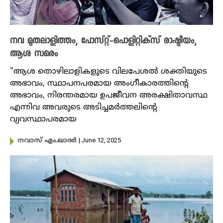
നവ മുതലാളിത്തം, പോസ്റ്റ്-പൊളിറ്റിക്‌സ് രാഷ്ട്രീയം,
ആശ സമരം
"ആശ തൊഴിലാളികളുടെ വിലപേശൽ ശക്തിയുടെ
അഭാവം, സ്ഥാപനപരമായ അംഗീകാരത്തിന്റെ
അഭാവം, നിരന്തരമായ ഉപജീവന അരക്ഷിതാവസ്ഥ
എന്നിവ അവരുടെ അടിച്ചമർത്തലിന്റെ
വ്യവസ്ഥാപരമായ
| June 12, 2025
നവാസ് എം.ഖാദർ