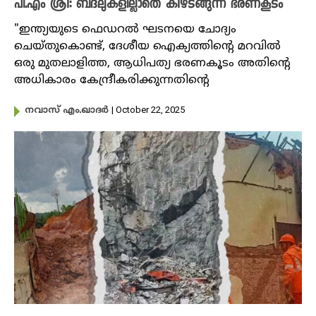
പി.എം ശ്രീ: ബദലുകളില്ലാതെ കീഴടങ്ങുന്ന ഭരണകൂടം
"ഇന്ത്യയുടെ ഫെഡറൽ ഘടനയെ ചോദ്യം
ചെയ്തുകൊണ്ട്, ദേശീയ ഐക്യത്തിന്റെ മറവിൽ
ഒരു മുതലാളിത്ത, ആധിപത്യ ഭരണകൂടം അതിന്റെ
അധികാരം കേന്ദ്രീകരിക്കുന്നതിന്റെ
| October 22, 2025
നവാസ് എം.ഖാദർ