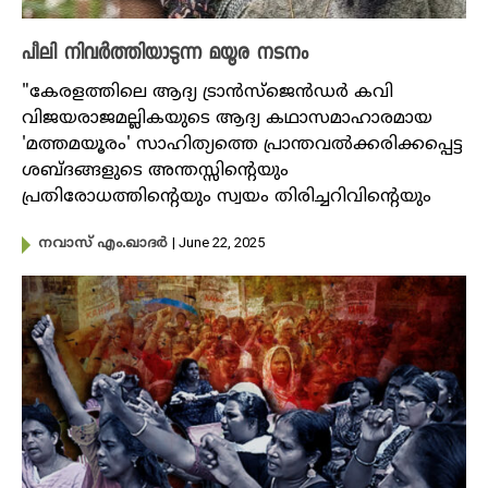
പീലി നിവർത്തിയാടുന്ന മയൂര നടനം
"കേരളത്തിലെ ആദ്യ ട്രാൻസ്‌ജെൻഡർ കവി
വിജയരാജമല്ലികയുടെ ആദ്യ കഥാസമാഹാരമായ
'മത്തമയൂരം' സാഹിത്യത്തെ പ്രാന്തവൽക്കരിക്കപ്പെട്ട
ശബ്ദങ്ങളുടെ അന്തസ്സിന്റെയും
പ്രതിരോധത്തിന്റെയും സ്വയം തിരിച്ചറിവിന്റെയും
| June 22, 2025
നവാസ് എം.ഖാദർ