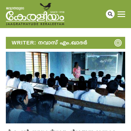
WRITER:
നവാസ് എം.ഖാദർ