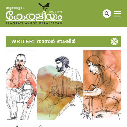
WRITER:
നാസർ ബഷീർ