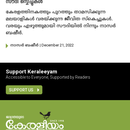
സൗദി സ്കെച്ചുകൾ
കേരളത്തിനകത്തും പുറത്തും താമസിക്കുന്ന
മലയാളികൾ വരയ്ക്കുന്ന ജീവിത സ്കെച്ചുകൾ.
വരയും എഴുത്തുമായി സൗദിയിൽ നിന്നും നാസർ
ബഷീർ.
| December 21, 2022
നാസർ ബഷീർ
Support Keraleeyam
Accessible to Everyone, Supported by Readers
SUPPORT US