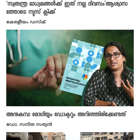
‘സ്വതന്ത്ര മാധ്യമങ്ങൾക്ക് ഇത് നല്ല ദിവസം’ആശ്വാസ
ത്തോടെ ന്യൂസ് ക്ലിക്ക്
കേരളീയം ഡസ്ക്
അനുകമ്പ: രോഗിയും ഡോക്ടറും അറിഞ്ഞിരിക്കേണ്ടത്
ഡോ. സനിത സത്യൻ