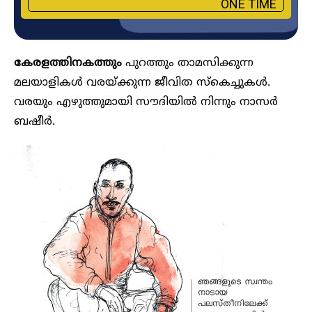
ONE TIME
കേരളത്തിനകത്തും
പുറത്തും താമസിക്കുന്ന
മലയാളികൾ വരയ്ക്കുന്ന ജീവിത സ്കെച്ചുകൾ.
വരയും എഴുത്തുമായി സൗദിയിൽ നിന്നും നാസർ
ബഷീർ.