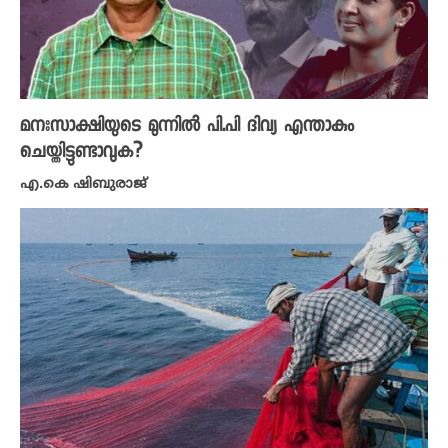
മനഃസാക്ഷിയുടെ മുന്നിൽ പി.പി ദിവ്യ എന്താകും
ചെയ്തിട്ടുണ്ടാവുക?
എ.കെ ഷിബുരാജ്