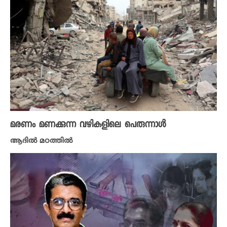
മരണം മണക്കുന്ന വഴികളിലെ പെരുന്നാൾ
ആദിൽ മഠത്തിൽ