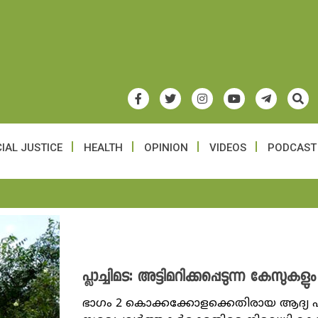
IAL JUSTICE
HEALTH
OPINION
VIDEOS
PODCAST
പ്ലാച്ചിമട: അട്ടിമറിക്കപ്പെടുന്ന കേസു
ഭാ​ഗം 2 കൊക്കക്കോളക്കെതിരായ ആദ്യ എ