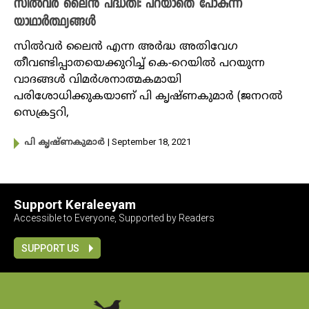
സിൽവർ ലൈൻ പദ്ധതി: പറയാതെ പോകുന്ന
യാഥാർത്ഥ്യങ്ങൾ
സിൽവർ ലൈൻ എന്ന അർദ്ധ അതിവേഗ
തീവണ്ടിപ്പാതയെക്കുറിച്ച് കെ-റെയിൽ പറയുന്ന
വാദങ്ങൾ വിമർശനാത്മകമായി
പരിശോധിക്കുകയാണ് പി കൃഷ്ണകുമാർ (ജനറൽ
സെക്രട്ടറി,
| September 18, 2021
പി കൃഷ്ണകുമാർ
Support Keraleeyam
Accessible to Everyone, Supported by Readers
SUPPORT US