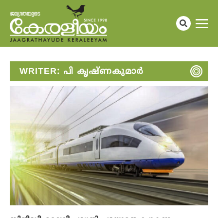
WRITER:
പി കൃഷ്ണകുമാർ