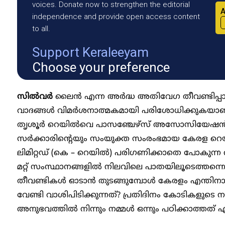
voices. Donate now to strengthen the editorial
A
independence and provide open access content
to all.
Support Keraleeyam
Choose your preference
സിൽവർ
ലൈൻ എന്ന അർദ്ധ അതിവേഗ തീവണ്ടിപ്പാത
വാദങ്ങൾ വിമർശനാത്മകമായി പരിശോധിക്കുകയാണ് 
തൃശൂർ റെയിൽവെ പാസഞ്ചേഴ്സ് അസോസിയേഷൻ)
സർക്കാരിന്റെയും സംയുക്ത സംരംഭമായ കേരള റെയ
ലിമിറ്റഡ്‌ (കെ – റെയിൽ) പരി​ഗണിക്കാതെ പോകുന്ന
മറ്റ് സംസ്ഥാനങ്ങളിൽ നിലവിലെ പാതയിലൂടെത്തന്ന
തീവണ്ടികൾ ഓടാൻ തുടങ്ങുമ്പോൾ കേരളം എന്തിനാ
വേണ്ടി വാശിപിടിക്കുന്നത്? പ്രതിദിനം കോടികളുടെ 
അനുഭവത്തിൽ നിന്നും നമ്മൾ ഒന്നും പഠിക്കാത്തത്