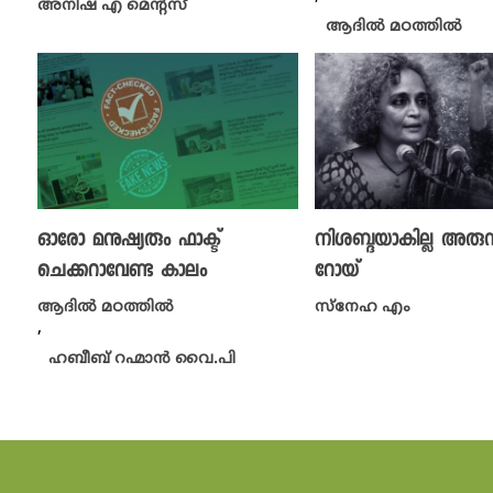
അനിഷ എ മെന്റസ്
ആദിൽ മഠത്തിൽ
ഓരോ മനുഷ്യരും ഫാക്ട്
നിശബ്ദയാകില്ല അരു
ചെക്കറാവേണ്ട കാലം
റോയ്
ആദിൽ മഠത്തിൽ
സ്നേഹ എം
,
ഹബീബ് റഹ്മാൻ വൈ.പി