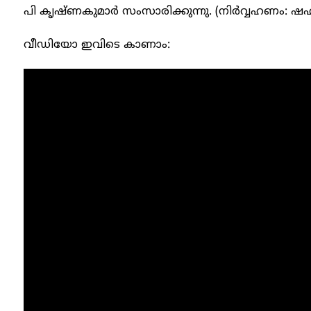
പി കൃഷ്ണകുമാർ സംസാരിക്കുന്നു. (നിർവ്വഹണം: ഷഹ
വീഡിയോ ഇവിടെ കാണാം: