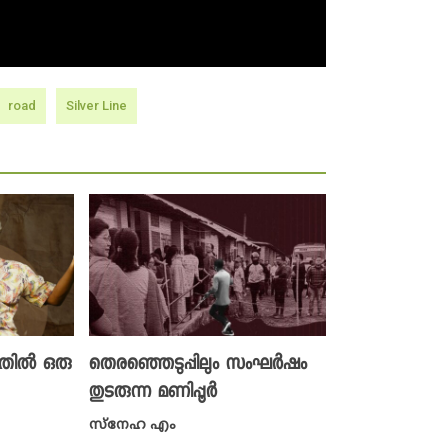
road
Silver Line
്നതിൽ ഒരു
തെരഞ്ഞെടുപ്പിലും സംഘർഷം
തുടരുന്ന മണിപ്പൂർ
സ്നേഹ എം