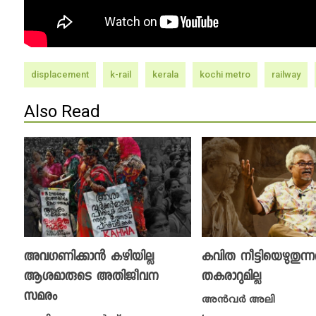
displacement
k-rail
kerala
kochi metro
railway
Also Read
അവഗണിക്കാൻ കഴിയില്ല
കവിത നീട്ടിയെഴുതുന
ആശമാരുടെ അതിജീവന
തകരാറുമില്ല
സമരം
അൻവർ അലി
,