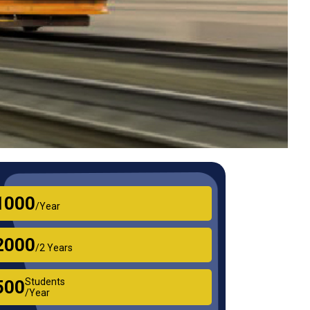
₹1000
/Year
₹2000
/2 Years
Students
₹500
/Year