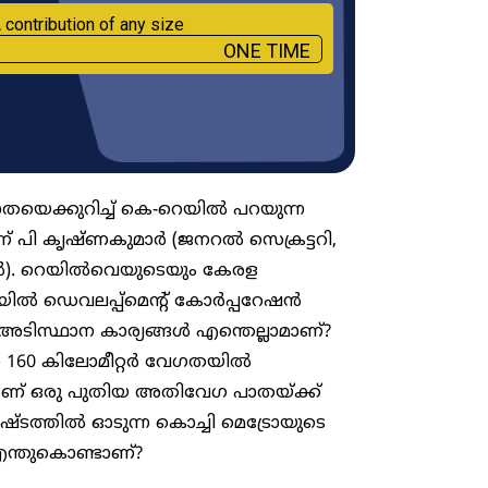
 contribution of any size
ONE TIME
യെക്കുറിച്ച് കെ-റെയിൽ പറയുന്ന
പി കൃഷ്ണകുമാർ (ജനറൽ സെക്രട്ടറി,
. റെയിൽവെയുടെയും കേരള
ിൽ ഡെവലപ്പ്മെന്റ് കോർപ്പറേഷൻ
 അടിസ്ഥാന കാര്യങ്ങൾ എന്തെല്ലാമാണ്?
െ 160 കിലോമീറ്റർ വേ​ഗതയിൽ
ണ് ഒരു പുതിയ അതിവേ​ഗ പാതയ്ക്ക്
നഷ്ടത്തിൽ ഓടുന്ന കൊച്ചി മെട്രോയുടെ
 എന്തുകൊണ്ടാണ്?