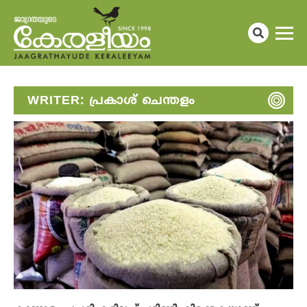
WRITER:
പ്രകാശ് ചെന്തളം