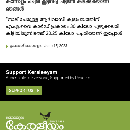
കുന്നോളം പച്ചരി കൂട്ടിവച്ച് പട്ടിണി കിടക്കുകയാണ്
ഞങ്ങൾ
"നാല് പേരുള്ള ആദിവാസി കുടുംബത്തിന്
എ.എ.വൈ കാർഡ് പ്രകാരം 30 കിലോ പുഴുക്കലരി
കിട്ടിയിരുന്നിടത്ത് 20.25 കിലോ പച്ചരിയാണ് ഇപ്പോൾ
| June 15, 2023
പ്രകാശ് ചെന്തളം
Support Keraleeyam
Accessible to Everyone, Supported by Readers
SUPPORT US