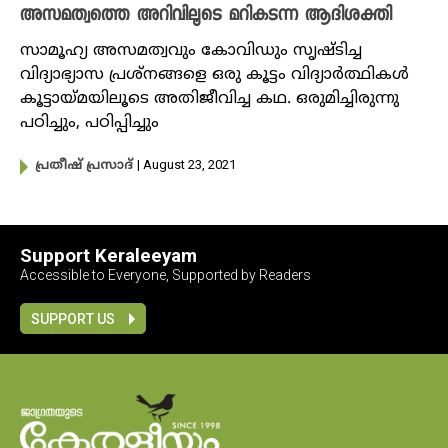
അസമത്വത്തെ അറിവിലൂടെ മറികടന്ന ആദിശക്തി
സാമൂഹ്യ അസമത്വവും കോവിഡും സൃഷ്ടിച്ച
വിദ്യാഭ്യാസ പ്രശ്നങ്ങളെ ഒരു കൂട്ടം വിദ്യാർത്ഥികൾ
കൂട്ടായ്മയിലൂടെ അതിജീവിച്ച കഥ. ഒരുമിച്ചിരുന്നു
പഠിച്ചും, പഠിപ്പിച്ചും
| August 23, 2021
പ്രതീഷ് പ്രസാദ്‌
Support Keraleeyam
Accessible to Everyone, Supported by Readers
SUPPORT US