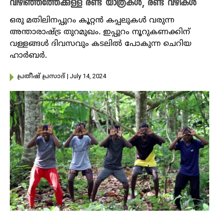
വിഴിഞ്ഞത്തേക്കുള്ള രണ്ട് യാത്രകൾ, രണ്ട് വഴികൾ
ഒരു മതിലിനപ്പുറം കൂറ്റൻ കപ്പലുകൾ വരുന്ന
അന്താരാഷ്ട്ര തുറമുഖം. ഇപ്പുറം നൂറുകണക്കിന്
വള്ളങ്ങൾ ദിവസവും കടലിൽ പോകുന്ന ചെറിയ
ഹാർബർ.
| July 14, 2024
പ്രതീഷ് പ്രസാദ്‌