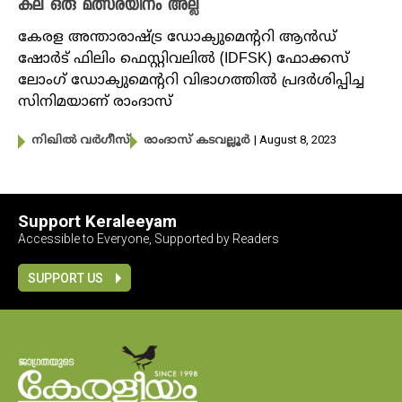
കല ഒരു മത്സരയിനം അല്ല
കേരള അന്താരാഷ്ട്ര ഡോക്യുമെന്ററി ആൻഡ്
ഷോർട് ഫിലിം ഫെസ്റ്റിവലിൽ (IDFSK) ഫോക്കസ്
ലോം​ഗ് ഡോക്യുമെന്ററി വിഭാഗത്തിൽ പ്രദർശിപ്പിച്ച
സിനിമയാണ് രാംദാസ്
| August 8, 2023
നിഖില്‍ വര്‍ഗീസ്‌
രാംദാസ് കടവല്ലൂർ
Support Keraleeyam
Accessible to Everyone, Supported by Readers
SUPPORT US