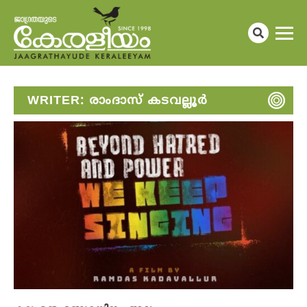
WRITER:
രാംദാസ് കടവല്ലൂർ