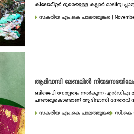
കിലോമീറ്റർ ദൂരെയുള്ള കല്ലാർ മാലിന്യ പ്
| Novembe
സകരിയ എം.കെ പാലത്തുങ്കര
ആദിവാസി ലേബലിൽ നിയമസഭയിലേക്ക്
ബിജെപി നേതൃത്വം നല്‍കുന്ന എന്‍ഡിഎ മ
പറഞ്ഞുകൊണ്ടാണ് ആദിവാസി നേതാവ് സി.
സകരിയ എം.കെ പാലത്തുങ്കര
സി.കെ 