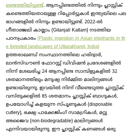
ണ്ടെത്തിയിട്ടുണ്ട്
. ആനപ്പിണ്ടത്തിൽ നിന്നും പ്ലാസ്റ്റിക്
കണ്ടെത്തിയതായുള്ള റിപ്പോർട്ടുകൾ ഇന്ത്യയിലെ പല
ഭാഗങ്ങളിൽ നിന്നും ഉണ്ടായിട്ടുണ്ട്. 2022-ൽ
ഗീതാഞ്ജലി കാത്ലാം (Gitanjali Katlam) നടത്തിയ
പഠനപ്രകാരം
(Plastic ingestion in Asian elephants in th
e forested landscapes of Uttarakhand, India)
ഉത്തരാഖണ്ഡ് സംസ്ഥാനത്തിലെ ഹരിദ്വാർ,
ലാൻസ്ഡൗൺ ഫോറസ്റ്റ് ഡിവിഷൻ പ്രദേശങ്ങളിൽ
നിന്ന് ശേഖരിച്ച 24 ആനപ്പിണ്ട സാമ്പിളുകളിൽ 32
ശതമാനത്തിലും മനുഷ്യ നിർമ്മിത മാലിന്യങ്ങൾ
ഉണ്ടായിരുന്നു. ഇവയിൽ നിന്ന് വീണ്ടെടുത്ത പ്ലാസ്റ്റിക്
വസ്തുക്കളിൽ 85 ശതമാനം പ്ലാസ്റ്റിക് ബാഗുകൾ,
ഉപയോഗിച്ച് കളയുന്ന സ്പൂണുകൾ (disposable
cutlery), ഭക്ഷ്യ പാക്കേജിംഗ് സാമഗ്രികൾ, മറ്റു
അജൈവ (non-biodegradable) മാലിന്യങ്ങൾ
എന്നിവയായിരുന്നു. ഈ പ്ലാസ്റ്റിക് കണങ്ങൾ ഒരു