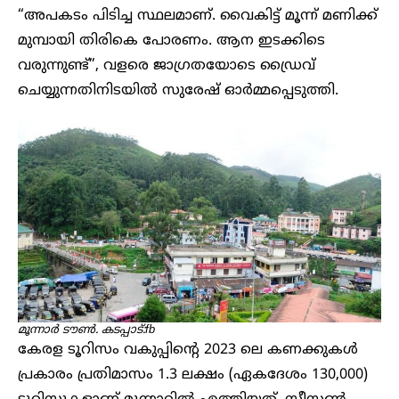
“അപകടം പിടിച്ച സ്ഥലമാണ്. വൈകിട്ട് മൂന്ന് മണിക്ക്
മുമ്പായി തിരികെ പോരണം. ആന ഇടക്കിടെ
വരുന്നുണ്ട്”, വളരെ ജാഗ്രതയോടെ ഡ്രൈവ്
ചെയ്യുന്നതിനിടയിൽ സുരേഷ് ഓർമ്മപ്പെടുത്തി.
മൂന്നാർ ടൗൺ. കടപ്പാട്:fb
കേരള ടൂറിസം വകുപ്പിന്റെ 2023 ലെ കണക്കുകൾ
പ്രകാരം പ്രതിമാസം 1.3 ലക്ഷം (ഏകദേശം 130,000)