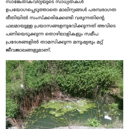
സാങ്കേതികവിദ്യയുടെ സാധ്യതകൾ
ഉപയോഗപ്പെടുത്താതെ മാലിന്യങ്ങൾ പരമ്പരാഗത
രീതിയിൽ സംസ്ക്കരിക്കേണ്ടി വരുന്നതിന്റെ
ഫലമായുള്ള പ്രയാസങ്ങളനുഭവിക്കുന്നത് അവിടെ
പണിയെടുക്കുന്ന തൊഴിലാളികളും സമീപ
പ്രദേശങ്ങളിൽ താമസിക്കുന്ന മനുഷ്യരും മറ്റ്
ജീവജാലങ്ങളുമാണ്.