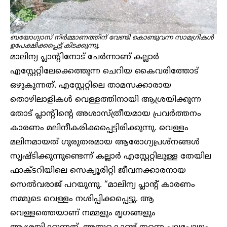
ബയോഗ്യാസ് നിർമ്മാണത്തിന് വേണ്ടി കൊണ്ടുവന്ന സാമഗ്രികൾ
ഉപേക്ഷിക്കപ്പെട്ട് കിടക്കുന്നു.
മാലിന്യ പ്ലാന്റിനോട് ചേർന്നാണ് കല്ലാർ
എസ്റ്റേറ്റിലേക്കെത്തുന്ന ചെറിയ കൈവരിത്തോട്
ഒഴുകുന്നത്. എസ്റ്റേറ്റിലെ താമസക്കാരായ
തൊഴിലാളികൾ വെള്ളത്തിനായി ആശ്രയിക്കുന്ന
തോട് പ്ലാന്റിന്റെ അശാസ്ത്രീയമായ പ്രവ‍ർത്തനം
കാരണം മലിനീകരിക്കപ്പെട്ടിരിക്കുന്നു. വെള്ളം
മലിനമായത് ഗുരുതരമായ ആരോഗ്യപ്രശ്നങ്ങൾ
സൃഷ്ടിക്കുന്നുണ്ടെന്ന് കല്ലാർ എസ്റ്റേറ്റിലുള്ള തേയില
ഫാക്ടറിയിലെ സെക്യൂരിറ്റി ജീവനക്കാരനായ
സെൽവരാജ് പറയുന്നു. “മാലിന്യ പ്ലാന്റ് കാരണം
നമ്മുടെ വെള്ളം നശിപ്പിക്കപ്പെട്ടു. ആ
വെള്ളത്തെയാണ് നമ്മളും മൃഗങ്ങളും