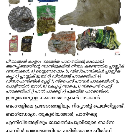
ഗീതാഞ്ജലി കാത്ലാം നടത്തിയ പഠനത്തിന്റെ ഭാഗമായി
ആനപ്പിണ്ടത്തിന്റെ സാമ്പിളുകളിൽ നിന്നും കണ്ടെത്തിയ പ്ലാസ്റ്റിക്
വസ്തുക്കൾ. a) സ്റ്റൈറോഫോം, b) ഡിസ്പോസിബിൾ പ്ലാസ്റ്റിക്
കപ്പ്, c) പ്ലാസ്റ്റിക് ട്യൂബ്, d) ഡിറ്റർജന്റ് പാക്കേജിംഗ്, e)
ഡിസ്പോസിബിൾ പ്ലേറ്റ്, f) സ്പൈസ് പൗഡർ പാക്കേജിംഗ്, g)
പോളിത്തീൻ ബാഗ്, h) കെച്ചപ്പ് സാഷെ, i) സ്പൈസ് പേസ്റ്റ്
പാക്കേജിംഗ്, j) പാൽ പാക്കറ്റ്, k) പുകയില പാക്കേജിംഗ്.
ഇതുപോലുള്ള കണ്ടെത്തലുകൾ വടക്കൻ
ബംഗാളിലെ പ്രദേശങ്ങളിലും റിപ്പോർട്ട് ചെയ്തിട്ടുണ്ട്.
ബാഗ്‌ഡോഗ്ര, തുകുരിയാജാർ, പാനിഘട്ട
എന്നിവിടങ്ങളിലും ബാമൺപോഖ്രിയുടെ താഴ്ന്ന
കുന്നിൻ പ്രദേശങ്ങളിലും പരിമിതമായ ഫീൽഡ്