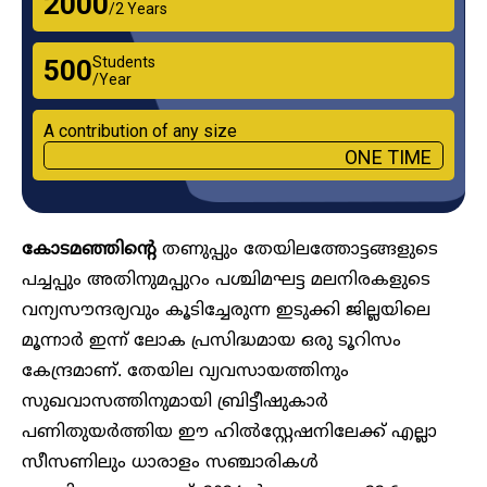
₹2000
/2 Years
Students
₹500
/Year
A contribution of any size
ONE TIME
കോടമഞ്ഞിന്റെ
തണുപ്പും തേയിലത്തോട്ടങ്ങളുടെ
പച്ചപ്പും അതിനുമപ്പുറം പശ്ചിമഘട്ട മലനിരകളുടെ
വന്യസൗന്ദര്യവും കൂടിച്ചേരുന്ന ഇടുക്കി ജില്ലയിലെ
മൂന്നാ‍ർ ഇന്ന് ലോക പ്രസിദ്ധമായ ഒരു ടൂറിസം
കേന്ദ്രമാണ്. തേയില വ്യവസായത്തിനും
സുഖവാസത്തിനുമായി ബ്രിട്ടീഷുകാ‍ർ
പണിതുയർത്തിയ ഈ ഹിൽസ്റ്റേഷനിലേക്ക് എല്ലാ
സീസണിലും ധാരാളം സഞ്ചാരികൾ