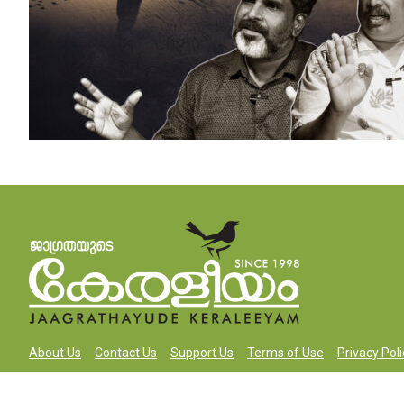
About Us
Contact Us
Support Us
Terms of Use
Privacy Poli