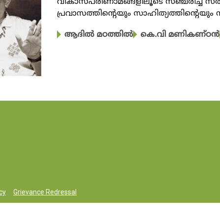
വികാസപരിണാമങ്ങളിലൂടെ സഞ്ചരിച്ച സർജ
പ്രവാസത്തിന്റെയും സാഹിത്യത്തിന്റെയും
ആദിൽ മഠത്തിൽ
കെ.വി മണികണ്ഠൻ
cy
Grievance Redressal