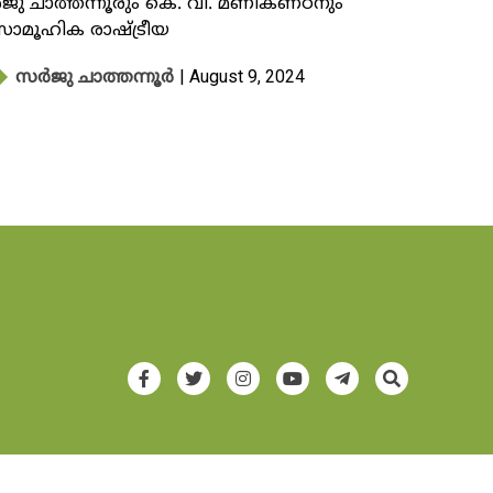
ു ചാത്തന്നൂരും കെ. വി. മണികണ്ഠനും
 സാമൂഹിക രാഷ്ട്രീയ
| August 9, 2024
സർജു ചാത്തന്നൂർ