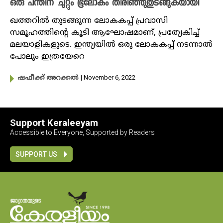
ഒരു പന്തിന് ചുറ്റും ഭൂലോകം തിരിഞ്ഞുതുടങ്ങുകയായി
ഖത്തറിൽ തുടങ്ങുന്ന ലോകകപ്പ് പ്രവാസി
സമൂഹത്തിന്റെ കൂടി ആഘോഷമാണ്, പ്രത്യേകിച്ച്
മലയാളികളുടെ. ഇന്ത്യയിൽ ഒരു ലോകകപ്പ്‌ നടന്നാൽ
പോലും ഇത്രയേറെ
| November 6, 2022
ഷഫീക്ക് അറക്കൽ
Support Keraleeyam
Accessible to Everyone, Supported by Readers
SUPPORT US