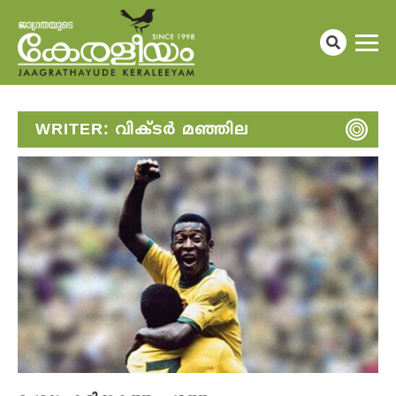
WRITER:
വിക്ടർ മഞ്ഞില