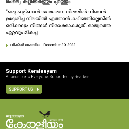
പെലെ; കളിക്കകത്തും പുറത്തും
"ഒരു ഫുട്ബാൾ താരമെന്ന നിലയിൽ നിങ്ങൾ
ഉദ്ദേശിച്ച നിലയിൽ എത്താൻ കഴിഞ്ഞില്ലെങ്കിൽ
ഒരിക്കലും നിങ്ങൾ നിരാശരാകരുത്. രാജ്യത്തെ
ഏറ്റവും മികച്ച
| December 30, 2022
വിക്ടർ മഞ്ഞില
Support Keraleeyam
Accessible to Everyone, Supported by Readers
SUPPORT US