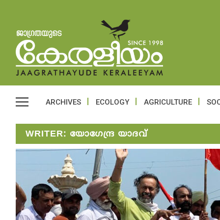
ARCHIVES
ECOLOGY
AGRICULTURE
SOC
WRITER:
യോ​ഗേന്ദ്ര യാദവ്