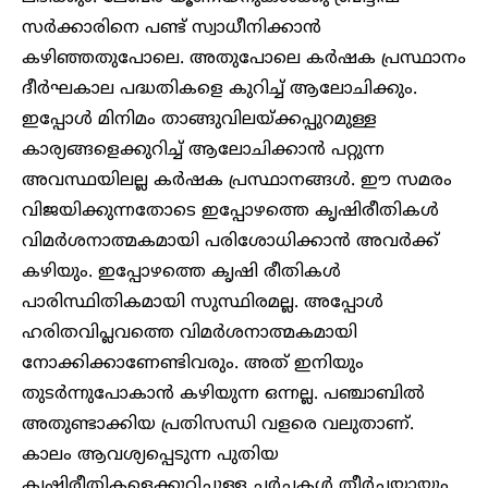
സർക്കാരിനെ പണ്ട് സ്വാധീനിക്കാൻ
കഴിഞ്ഞതുപോലെ. അതുപോലെ കർഷക പ്രസ്ഥാനം
ദീർഘകാല പദ്ധതികളെ കുറിച്ച് ആലോചിക്കും.
ഇപ്പോൾ മിനിമം താങ്ങുവിലയ്ക്കപ്പുറമുള്ള
കാര്യങ്ങളെക്കുറിച്ച് ആലോചിക്കാൻ പറ്റുന്ന
അവസ്ഥയിലല്ല കർഷക പ്രസ്ഥാനങ്ങൾ. ഈ സമരം
വിജയിക്കുന്നതോടെ ഇപ്പോഴത്തെ കൃഷിരീതികൾ
വിമർശനാത്മകമായി പരിശോധിക്കാൻ അവർക്ക്
കഴിയും. ഇപ്പോഴത്തെ കൃഷി രീതികൾ
പാരിസ്ഥിതികമായി സുസ്ഥിരമല്ല. അപ്പോൾ
ഹരിതവിപ്ലവത്തെ വിമർശനാത്മകമായി
നോക്കിക്കാണേണ്ടിവരും. അത് ഇനിയും
തുടർന്നുപോകാൻ കഴിയുന്ന ഒന്നല്ല. പഞ്ചാബിൽ
അതുണ്ടാക്കിയ പ്രതിസന്ധി വളരെ വലുതാണ്.
കാലം ആവശ്യപ്പെടുന്ന പുതിയ
കൃഷിരീതികളെക്കുറിച്ചുള്ള ചർച്ചകൾ തീർച്ചയായും