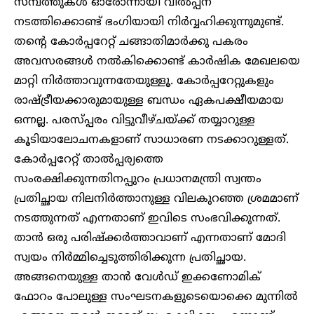
സമ്പത്തുകൾ ഓരോന്നായി വിൽപ്പന
നടത്തിക്കൊണ്ട് ഭംഗിയായി നിർവ്വഹിക്കുന്നുമുണ്ട്.
തന്റെ കോർപ്പറേറ്റ് ചങ്ങാതിമാർക്കു പകരം
അവസരങ്ങൾ നൽകിക്കൊണ്ട് കാർഷിക മേഖലയെ
മാറ്റി നിർത്താവുന്നതേയുള്ളൂ. കോർപ്പറേറ്റുകളും
രാഷ്ട്രീയക്കാരുമായുള്ള ബന്ധം ഏകപക്ഷീയമായ
ഒന്നല്ല. പരസ്പ്പരം വിട്ടുവീഴ്ചയ്ക്ക് തയ്യാറുള്ള
കൂടിയാലോചനകളാണ് സാധാരണ നടക്കാറുള്ളത്.
കോർപ്പറേറ്റ് താൽപ്പര്യത്തെ
സംരക്ഷിക്കുന്നതിനപ്പുറം പ്രധാനമന്ത്രി സ്വന്തം
പ്രതിച്ഛായ നിലനിർത്താനുള്ള വിലകുറഞ്ഞ ശ്രമമാണ്
നടത്തുന്നത് എന്നതാണ് ഇവിടെ സംഭവിക്കുന്നത്.
താൻ ഒരു പരിഷ്ക്കർത്താവാണ് എന്നതാണ് മോദി
സ്വയം നിർമ്മിച്ചെടുത്തിരിക്കുന്ന പ്രതിച്ഛായ.
അങ്ങനെയുള്ള താൻ വേൾഡ് ഇക്കണോമിക്
ഫോറം പോലുള്ള സംഘടനകളുടെയൊക്കെ മുന്നിൽ