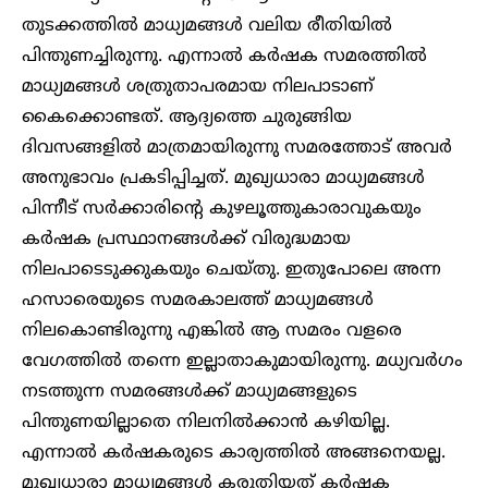
തുടക്കത്തിൽ മാധ്യമങ്ങൾ വലിയ രീതിയിൽ
പിന്തുണച്ചിരുന്നു. എന്നാൽ കർഷക സമരത്തിൽ
മാധ്യമങ്ങൾ ശത്രുതാപരമായ നിലപാടാണ്
കൈക്കൊണ്ടത്. ആദ്യത്തെ ചുരുങ്ങിയ
ദിവസങ്ങളിൽ മാത്രമായിരുന്നു സമരത്തോട് അവർ
അനുഭാവം പ്രകടിപ്പിച്ചത്. മുഖ്യധാരാ മാധ്യമങ്ങൾ
പിന്നീട് സർക്കാരിന്റെ കുഴലൂത്തുകാരാവുകയും
കർഷക പ്രസ്ഥാനങ്ങൾക്ക് വിരുദ്ധമായ
നിലപാടെടുക്കുകയും ചെയ്തു. ഇതുപോലെ അന്ന
ഹസാരെയുടെ സമരകാലത്ത് മാധ്യമങ്ങൾ
നിലകൊണ്ടിരുന്നു എങ്കിൽ ആ സമരം വളരെ
വേഗത്തിൽ തന്നെ ഇല്ലാതാകുമായിരുന്നു. മധ്യവർഗം
നടത്തുന്ന സമരങ്ങൾക്ക് മാധ്യമങ്ങളുടെ
പിന്തുണയില്ലാതെ നിലനിൽക്കാൻ കഴിയില്ല.
എന്നാൽ കർഷകരുടെ കാര്യത്തിൽ അങ്ങനെയല്ല.
മുഖ്യധാരാ മാധ്യമങ്ങൾ കരുതിയത് കർഷക