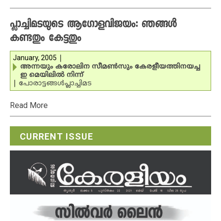
പ്ലാച്ചിമടയുടെ ആഗോളവിജയം: ഞങ്ങള്‍
കണ്ടതും കേട്ടതും
January, 2005
|
അന്നയും കരോലിന സീമണ്‍സും കേരളീയത്തിനയച്ച
ഇ മെയിലില്‍ നിന്ന്
|
പോരാട്ടങ്ങള്‍
പ്ലാച്ചിമട
Read More
CURRENT ISSUE