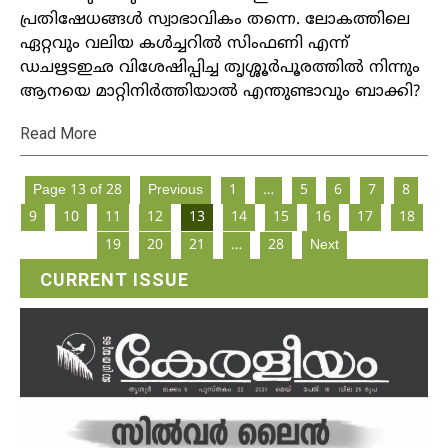
പ്രതിഷേധങ്ങള്‍ സ്വാഭാവികം തന്നെ. ലോകത്തിലെ
ഏറ്റവും വലിയ കള്‍ച്ചറില്‍ സിംഫണി എന്ന്
ഡചഋടഇഛ വിശേഷിപ്പിച്ച തൃശ്ശൂര്‍പൂരത്തില്‍ നിന്നും
ആനയെ മാറ്റിനിര്‍ത്തിയാല്‍ എന്തുണ്ടാവും ബാക്കി?
Read More
Page 13 of 28
Previous
1
…
5
6
7
8
9
10
11
12
13
14
15
16
17
18
19
20
21
…
28
Next
CURRENT ISSUE