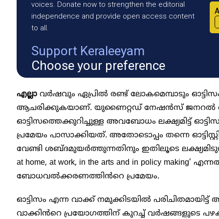
voices. Donate now to strengthen the editorial
A
independence and provide open access content
to all.
Support Keraleeyam
Choose your preference
എല്ലാ
വർഷവും ഏപ്രിൽ രണ്ട് ലോകമെമ്പാടും ഓട്
ആചരിക്കുകയാണ്. യുണൈറ്റഡ് നേഷൻസ് ജനറൽ 
ഓട്ടിസത്തെക്കുറിച്ചുള്ള അവബോധം ലക്ഷ്യമിട്ട് ഓട്
പ്രമേയം പാസാക്കിയത്. അതോടൊപ്പം തന്നെ ഓട്ടിസ
വേണ്ടി ശബ്ദമുയർത്തുന്നതിനും ഇതിലൂടെ ലക്ഷ്യമിടുന്നു. 
at home, at work, in the arts and in policy making
ബോധവൽക്കരണത്തിൻറെ പ്രമേയം.
ഓട്ടിസം എന്ന വാക്ക് നമുക്കിടയിൽ പരിചിതമായിട്ട്
വാക്കിൻറെ പ്രയോഗത്തിന് കുറച്ച് വർഷങ്ങളുടെ പഴക്