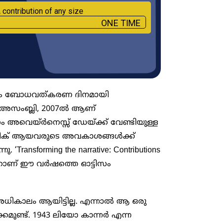
 contribution of any size
ONE TIME
ടിസം ബോധവത്കരണ ദിനമായി
അസംബ്ലി, 2007ൽ ആണ്
ടിസം അവെയ്ർനെസ്സ് ഡേയ്ക്ക് വേണ്ടിയുള്ള
്റ്റിക് ആയവരുടെ അവകാശങ്ങൾക്ക്
‘Transforming the narrative: Contributions
’ എന്നതാണ് ഈ വർഷത്തെ ഓട്ടിസം
 അധികാലം ആയിട്ടില്ല. എന്നാൽ ആ ഒരു
കമുണ്ട്. 1943 ലിയോ കാന്നർ എന്ന