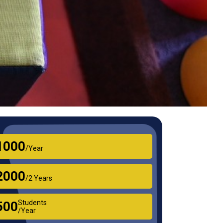
₹1000
/Year
₹2000
/2 Years
Students
₹500
/Year