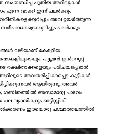
്തെ സംബന്ധിച്ച പുതിയ അറിവുകൾ
ടിസം എന്ന വാക്ക് ഇന്ന് പലർക്കും
ാവരീതികളെക്കുറിച്ചും അവ ഉയർത്തുന്ന
ട സമീപനങ്ങളെക്കുറിച്ചും പലർക്കും
്യമങ്ങൾ വഴിയാണ് കേരളീയ
ഷോകളിലൂടെയും, ഹ്യൂമൻ ഇൻററസ്റ്റ്
രുടെ രക്ഷിതാക്കളെയും പരിചയപ്പെടാൻ
ങളിലൂടെ അവതരിപ്പിക്കപ്പെട്ട കുട്ടികൾ
പ്പിക്കുന്നവർ ആയിരുന്നു. അവർ
, ഗണിതത്തിൽ അസാമാന്യ പാടവം
വ്യക്തികളും ഓട്ടിസ്റ്റിക്
ളിതവൽക്കരണം ഈയൊരു പശ്ചാത്തലത്തിൽ