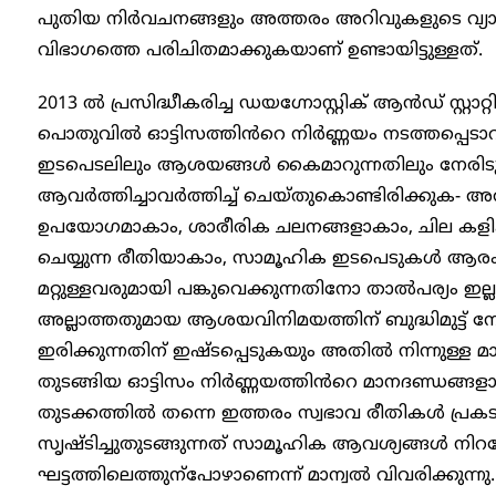
പുതിയ നിർവചനങ്ങളും അത്തരം അറിവുകളുടെ വ്യാപന
വിഭാഗത്തെ പരിചിതമാക്കുകയാണ് ഉണ്ടായിട്ടുള്ളത്.
2013 ൽ പ്രസിദ്ധീകരിച്ച ഡയഗ്നോസ്റ്റിക് ആൻഡ് സ്റ്റാറ
പൊതുവിൽ ഓട്ടിസത്തിൻറെ നിർണ്ണയം നടത്തപ്പെടാറു
ഇടപെടലിലും ആശയങ്ങൾ കൈമാറുന്നതിലും നേരിടുന്ന ബ
ആവർത്തിച്ചാവർത്തിച്ച് ചെയ്തുകൊണ്ടിരിക്കുക‍- അ
ഉപയോഗമാകാം, ശാരീരിക ചലനങ്ങളാകാം, ചില കളി
ചെയ്യുന്ന രീതിയാകാം, സാമൂഹിക ഇടപെടുകൾ ആര
മറ്റുള്ളവരുമായി പങ്കുവെക്കുന്നതിനോ താൽപര്യം ഇല
അല്ലാത്തതുമായ ആശയവിനിമയത്തിന് ബുദ്ധിമുട്ട് 
ഇരിക്കുന്നതിന് ഇഷ്ടപ്പെടുകയും അതിൽ നിന്നുള്ള മാ
തുടങ്ങിയ ഓട്ടിസം നിർണ്ണയത്തിൻറെ മാനദണ്ഡങ്ങളാ
തുടക്കത്തിൽ തന്നെ ഇത്തരം സ്വഭാവ രീതികൾ പ്രകടമാ
സൃഷ്ടിച്ചുതുടങ്ങുന്നത് സാമൂഹിക ആവശ്യങ്ങൾ നിറവേറ
ഘട്ടത്തിലെത്തുന്പോഴാണെന്ന് മാന്വൽ വിവരിക്കുന