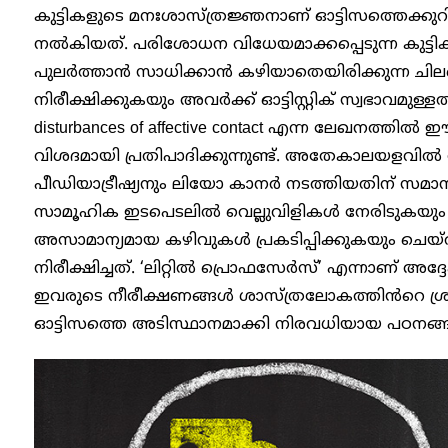
കുട്ടികളുടെ മനഃശാസ്ത്രജ്ഞനാണ് ഓട്ടിസത്തെക്കുറ
നൽകിയത്. പരിശോധന വിധേയമാക്കപ്പെടുന്ന കുട്ടി
പുലർത്താൻ സാധിക്കാൻ കഴിയാതെയിരിക്കുന്ന ‍ചി
നിരീക്ഷിക്കുകയും അവർക്ക് ഓട്ടിസ്റ്റിക് സ്വഭാവമുള്ള
disturbances of affective contact എന്ന ലേഖനത്തി
വിശദമായി പ്രതിപാദിക്കുന്നുണ്ട്. അതേകാലയളവ
പീഡിയാട്രീഷ്യനും ലിയോ കാനർ നടത്തിയതിന് സമാനമ
സാമൂഹിക ഇടപെടലിൽ വെല്ലുവിളികൾ നേരിടുകയു
അസാമാന്യമായ കഴിവുകൾ പ്രകടിപ്പിക്കുകയും ചെയ്ത
നിരീക്ഷിച്ചത്. ‘ലിറ്റിൽ പ്രൊഫസേർസ്’ എന്നാണ് അദ്ദ
ഇവരുടെ നീരീക്ഷണങ്ങൾ ശാസ്ത്രലോകത്തിൻറെ ശ
ഓട്ടിസത്തെ അടിസ്ഥാനമാക്കി നിരവധിയായ പഠനങ്