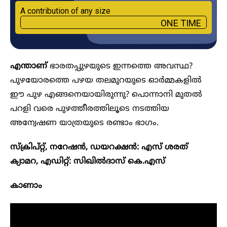
A contribution of any size
ONE TIME
എന്താണ്
ഭാരതപ്പുഴയുടെ ഇന്നത്തെ അവസ്ഥ?
പുഴയോരത്തെ പഴയ തലമുറയുടെ ഓർമ്മകളിൽ
ഈ പുഴ എങ്ങനെയായിരുന്നു? പൊന്നാനി മുതൽ
പറളി വരെ പുഴത്തീരത്തിലൂടെ നടത്തിയ
അന്വേഷണ യാത്രയുടെ രണ്ടാം ഭാഗം.
സ്ക്രിപ്റ്റ്, നറേഷൻ, ഡയറക്ഷൻ: എസ് ശരത്
ക്യാമറ, എഡിറ്റ്: സിഖിൽദാസ് കെ.എസ്
കാണാം