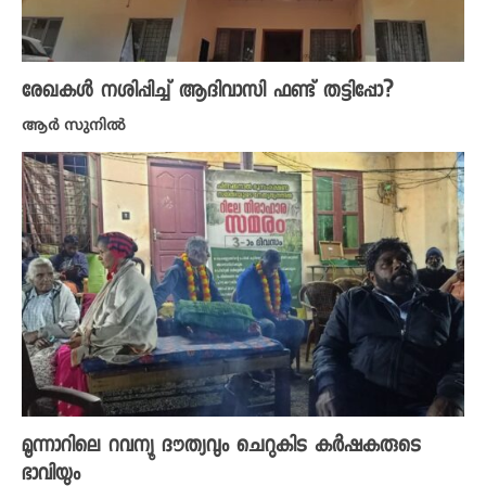
രേഖകൾ നശിപ്പിച്ച് ആദിവാസി ഫണ്ട് തട്ടിപ്പോ?
ആർ സുനിൽ
മൂന്നാറിലെ റവന്യൂ ദൗത്യവും ചെറുകിട കർഷകരുടെ
ഭാവിയും