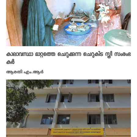
കാലാവസ്ഥാ മാറ്റത്തെ ചെറുക്കുന്ന ചെറുകിട സ്ത്രീ സംരംഭ
കർ
ആരതി എം.ആർ