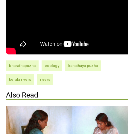
bharathapuzha
ecology
kanathaya puzha
kerala rivers
rivers
Also Read