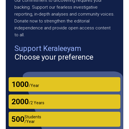
Our commitment to uncovering requires your
backing. Support our fearless investigative
reporting, in-depth analyses and community voices.
Donate now to strengthen the editorial
independence and provide open access content
to all.
Support Keraleeyam
Choose your preference
₹1000
/Year
₹2000
/2 Years
Students
₹500
/Year