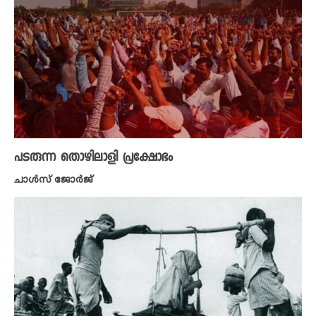
പടരുന്ന തൊഴിലാളി പ്രക്ഷോഭം
ചാൾസ് ജോർജ്