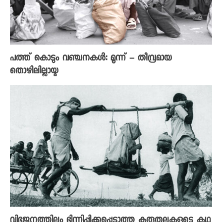
പത്ത് കൊടും വഞ്ചനകൾ: മൂന്ന് – തീവ്രമായ
തൊഴിലില്ലായ്മ
വിഭജനത്തിലും ഭിന്നിപ്പിക്കപ്പെടാത്ത കരുതലുകളുടെ കഥ