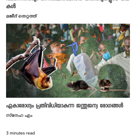
കൾ
മജീദ് തെറ്റത്ത്
ഏകാരോഗ്യം പ്രതിവിധിയാകുന്ന ജന്തുജന്യ രോഗങ്ങൾ
സ്നേഹ എം
3 minutes read