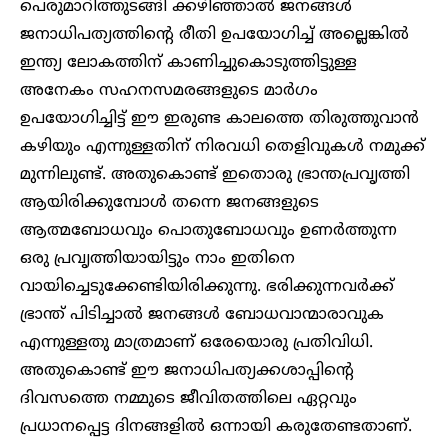
പെരുമാറിത്തുടങ്ങി ക്കഴിഞ്ഞാൽ ജനങ്ങൾ
ജനാധിപത്യത്തിന്റെ രീതി ഉപയോഗിച്ച് അല്ലെങ്കിൽ
ഇന്ത്യ ലോകത്തിന് കാണിച്ചുകൊടുത്തിട്ടുള്ള
അനേകം സഹനസമരങ്ങളുടെ മാർഗം
ഉപയോഗിച്ചിട്ട് ഈ ഇരുണ്ട കാലത്തെ തിരുത്തുവാൻ
കഴിയും എന്നുള്ളതിന് നിരവധി തെളിവുകൾ നമുക്ക്
മുന്നിലുണ്ട്. അതുകൊണ്ട് ഇതൊരു ഭ്രാന്തപ്രവൃത്തി
ആയിരിക്കുമ്പോൾ തന്നെ ജനങ്ങളുടെ
ആത്മബോധവും പൊതുബോധവും ഉണർത്തുന്ന
ഒരു പ്രവൃത്തിയായിട്ടും നാം ഇതിനെ
വായിച്ചെടുക്കേണ്ടിയിരിക്കുന്നു. ഭരിക്കുന്നവർക്ക്
ഭ്രാന്ത് പിടിച്ചാൽ ജനങ്ങൾ ബോധവാന്മാരാവുക
എന്നുള്ളതു മാത്രമാണ് ഒരേയൊരു പ്രതിവിധി.
അതുകൊണ്ട് ഈ ജനാധിപത്യക്കശാപ്പിന്റെ
ദിവസത്തെ നമ്മുടെ ജീവിതത്തിലെ ഏറ്റവും
പ്രധാനപ്പെട്ട ദിനങ്ങളിൽ ഒന്നായി കരുതേണ്ടതാണ്.