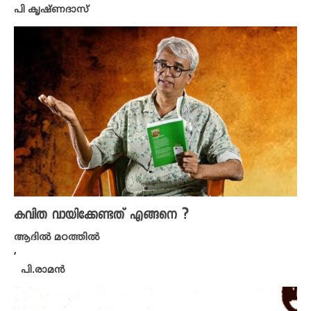
പി കൃഷ്​ണദാസ്
കവിത വായിക്കേണ്ടത് എങ്ങനെ ?
ആദിൽ മഠത്തിൽ
,
പി.രാമൻ