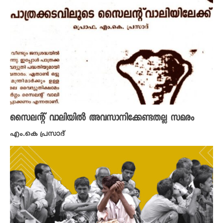
സൈലന്റ് വാലിയിൽ അവസാനിക്കേണ്ടതല്ല സമരം
എം.കെ പ്രസാദ്