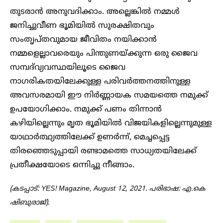
തുടരാൻ അനുവദിക്കാം. അല്ലെങ്കിൽ നമ്മൾ
ജനിച്ചുവീണ ഭൂമിയിൽ സുരക്ഷിതവും
സംതൃപ്‌തവുമായ ജീവിതം നയിക്കാൻ
നമ്മളെല്ലാവരെയും പിന്തുണയ്‌ക്കുന്ന ഒരു ജൈവ
സമ്പദ്‌വ്യവസ്ഥയിലൂടെ ജൈവ
നാഗരികതയിലേക്കുള്ള പരിവർത്തനത്തിനുള്ള
അവസരമായി ഈ നിർണ്ണായക സമയത്തെ നമുക്ക്
ഉപയോഗിക്കാം. നമുക്ക് പണം തിന്നാൻ
കഴിയില്ലെന്നും മൃത ഭൂമിയിൽ വിജയികളില്ലെന്നുമുള്ള
യാഥാർത്ഥ്യത്തിലേക്ക് ഉണർന്ന്, മെച്ചപ്പെട്ട
തിരഞ്ഞെടുപ്പായി രണ്ടാമത്തെ സാധ്യതയിലേക്ക്
പ്രതീക്ഷയോടെ ഒന്നിച്ചു നീങ്ങാം.
(കടപ്പാട്: YES! Magazine, August 12, 2021. പരിഭാഷ: എ.കെ
ഷിബുരാജ്)
.