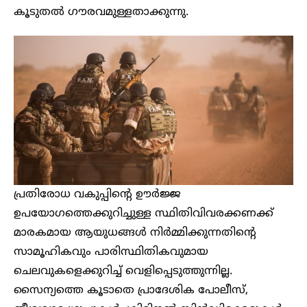
കൂടുതൽ ഗൗരവമുള്ളതാക്കുന്നു.
പ്രതിരോധ വകുപ്പിന്റെ ഊർജ്ജ
ഉപയോഗത്തെക്കുറിച്ചുള്ള സ്ഥിതിവിവരക്കണക്ക്
മാരകമായ ആയുധങ്ങൾ നിർമ്മിക്കുന്നതിന്റെ
സാമൂഹികവും പാരിസ്ഥിതികവുമായ
ചെലവുകളെക്കുറിച്ച് വെളിപ്പെടുത്തുന്നില്ല.
സൈന്യത്തെ കൂടാതെ പ്രാദേശിക പോലീസ്,