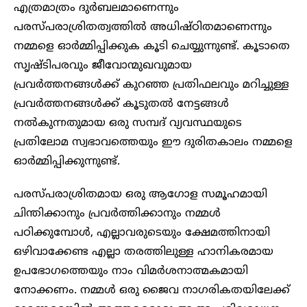
എത്രമാത്രം ദുർബലമാണെന്നും
പരസ്പരാശ്രിതത്വത്തിൽ അധിഷ്ഠിതമാണെന്നും
നമ്മളെ ഓർമ്മിപ്പിക്കുക കൂടി ചെയ്യുന്നുണ്ട്. കൂടാതെ
സൃഷ്ടിപരവും ജീവോന്മുഖവുമായ
പ്രവർത്തനങ്ങൾക്ക് കുറഞ്ഞ പ്രതിഫലവും മറിച്ചുള്ള
പ്രവർത്തനങ്ങൾക്ക് കൂടുതൽ നേട്ടങ്ങൾ
നൽകുന്നതുമായ ഒരു സമ്പദ് വ്യവസ്ഥയുടെ
പ്രതിലോമ സ്വഭാവത്തെയും ഈ ദുരിതകാലം നമ്മളെ
ഓർമ്മിപ്പിക്കുന്നുണ്ട്.
പരസ്പരാശ്രിതമായ ഒരു ആഗോള സമൂഹമായി
ചിന്തിക്കാനും പ്രവർത്തിക്കാനും നമ്മൾ
പഠിക്കുമ്പോൾ, എല്ലാവരുടെയും ക്ഷേമത്തിനായി
ഒഴിവാക്കേണ്ട എല്ലാ തരത്തിലുള്ള ഹാനികരമായ
ഉപഭോഗത്തെയും നാം വിമർശനാത്മകമായി
നോക്കണം. നമ്മൾ ഒരു ജൈവ നാഗരികതയിലേക്ക്