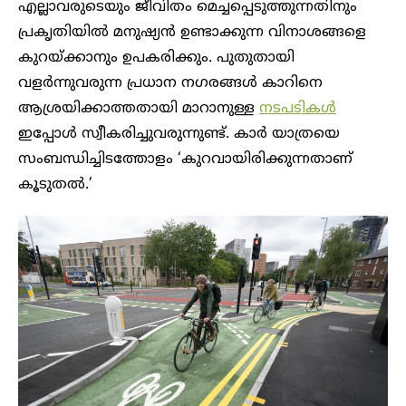
എല്ലാവരുടെയും ജീവിതം മെച്ചപ്പെടുത്തുന്നതിനും
പ്രകൃതിയിൽ മനുഷ്യൻ ഉണ്ടാക്കുന്ന വിനാശങ്ങളെ
കുറയ്ക്കാനും ഉപകരിക്കും. പുതുതായി
വളർന്നുവരുന്ന പ്രധാന നഗരങ്ങൾ കാറിനെ
ആശ്രയിക്കാത്തതായി മാറാനുള്ള
നടപടികൾ
ഇപ്പോൾ സ്വീകരിച്ചുവരുന്നുണ്ട്. കാർ യാത്രയെ
സംബന്ധിച്ചിടത്തോളം ‘കുറവായിരിക്കുന്നതാണ്
കൂടുതൽ.’