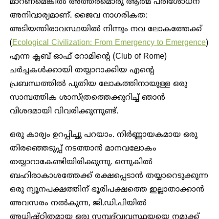
മാറണമെങ്കിൽ അത്തരമൊരു ആത്മ പരിശോധന
അനിവാര്യമാണ്. ജൈവ നാഗരികത:
അടിയന്തിരാവസ്ഥയിൽ നിന്നും നവ ലോകത്തേക്ക്
(
Ecological Civilization: From Emergency to Emergence
)
എന്ന ക്ലബ് ഓഫ് റോമിന്റെ (Club of Rome)
ചർച്ചകൾക്കായി തയ്യാറാക്കിയ എന്റെ
പ്രബന്ധത്തിൽ പുതിയ ലോകത്തിനായുള്ള ഒരു
സാമ്പത്തിക ശാസ്ത്രത്തെക്കുറിച്ച് ഞാൻ
വിശദമായി വിവരിക്കുന്നുണ്ട്.
ഒരു കാര്യം ഉറപ്പിച്ചു പറയാം. നിർണ്ണായകമായ ഒരു
തിരഞ്ഞെടുപ്പ് നടത്താൻ മാനവലോകം
തയ്യാറാകേണ്ടിയിരിക്കുന്നു. ഒന്നുകിൽ
ബഹിരാകാശത്തേക്ക് രക്ഷപ്പെടാൻ തയ്യാറെടുക്കുന്ന
ഒരു ന്യൂനപക്ഷത്തിന് ഭൂരിപക്ഷത്തെ ഇല്ലാതാക്കാൻ
അവസരം നൽകുന്ന, ജി.ഡി.പിയിൽ
അധിഷ്ഠിതമായ ഒരു സമ്പദ്‌വ്യവസ്ഥയയെ നമുക്ക്