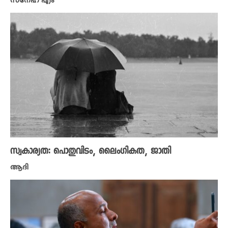
സ്നേഹ എം
സ്വകാര്യത: പൊതുവിടം, ലൈംഗികത, ജാതി
ആദി