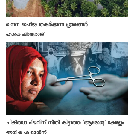
ഖനന മാഫിയ തകർക്കുന്ന ​ഗ്രാമങ്ങൾ
എ.കെ ഷിബുരാജ്
ചികിത്സാ പിഴവിന് നീതി കിട്ടാത്ത ‘ആരോ​ഗ്യ’ കേരളം
അനിഷ എ മെന്റസ്