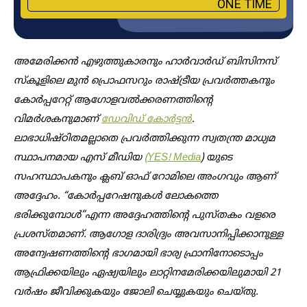
ONE TIME
അമേരിക്കൻ എഴുത്തുകാരനും ഹാർവാർഡ് ബിസിനസ്
സ്കൂളിലെ
മുൻ പ്രൊഫസറും രാഷ്ട്രീയ പ്രവർത്തകനും
കോർപ്പറേറ്റ് ആഗോളവൽക്കരണത്തിന്റെ
വിമർശകനുമാണ്
ഡേവിഡ് കോർട്ടൻ
.
ലാഭാധിഷ്ഠിതമല്ലാതെ പ്രവർത്തിക്കുന്ന സ്വതന്ത്ര മാധ്യമ
സ്ഥാപനമായ എസ് മീഡിയ
(YES! Media
) യുടെ
സഹസ്ഥാപകനും ക്ലബ് ഓഫ് റോമിലെ അംഗവും ആണ്
അദ്ദേഹം. “കോർപ്പറേഷനുകൾ ലോകത്തെ
ഭരിക്കുമ്പോൾ”എന്ന അദ്ദേഹത്തിന്റെ പുസ്തകം വളരെ
പ്രശസ്തമാണ്. ആഗോള ദാരിദ്ര്യം അവസാനിപ്പിക്കാനുള്ള
അന്വേഷണത്തിന്റെ ഭാ​ഗമായി ഭാര്യ ഫ്രാനിനോടൊപ്പം
ആഫ്രിക്കയിലും ഏഷ്യയിലും ലാറ്റിനമേരിക്കയിലുമായി 21
വർഷം ജീവിക്കുകയും ജോലി ചെയ്യുകയും ചെയ്തു.