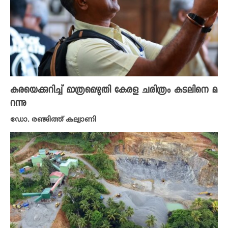
കരയെക്കുറിച്ച് മാത്രമെഴുതി കേരള ചരിത്രം കടലിനെ മ
റന്നു
ഡോ. രഞ്ജിത്ത് കല്യാണി