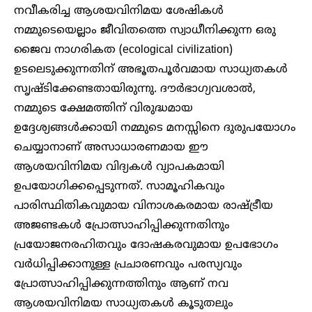
നവീകരിച്ച ആശയവിനിമയ ശേഷികൾ
നമ്മുടെയെല്ലാം ജീവിതത്തെ സ്വാധീനിക്കുന്ന ഒരു
ജൈവ നാഗരികത (ecological civilization)
ഉടലെടുക്കുന്നതിന് അഭൂതപൂർവമായ സാധ്യതകൾ
സൃഷ്ടിക്കേണ്ടതായിരുന്നു. ദൗർഭാഗ്യവശാൽ,
നമ്മുടെ ക്ഷേമത്തിന് വിരുദ്ധമായ
ഉദ്ദേശ്യങ്ങൾക്കായി നമ്മുടെ മനസ്സിനെ ദുരുപയോഗം
ചെയ്യാനാണ് അസാധാരണമായ ഈ
ആശയവിനിമയ വിദ്യകൾ വ്യാപകമായി
ഉപയോഗിക്കപ്പെടുന്നത്. സാമൂഹികവും
പാരിസ്ഥിതികവുമായ വിനാശകരമായ രാഷ്ട്രീയ
അജണ്ടകൾ പ്രോത്സാഹിപ്പിക്കുന്നതിനും
പ്രയോജനരഹിതവും ദോഷകരവുമായ ഉപഭോഗം
വർധിപ്പിക്കാനുള്ള പ്രചാരണവും പരസ്യവും
പ്രോത്സാഹിപ്പിക്കുന്നത്തിനും ആണ് നവ
ആശയവിനിമയ സാധ്യതകൾ കൂടുതലും