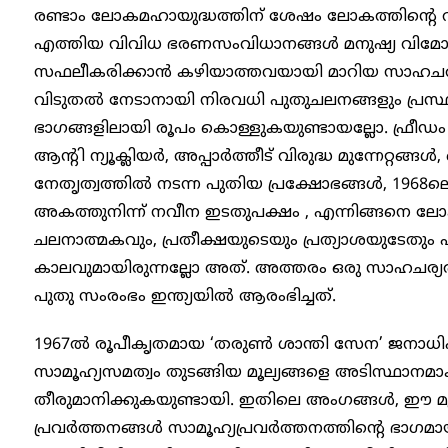
രണ്ടാം ലോകമഹായുദ്ധത്തിന് ശേഷം ലോകത്തിന്റ
എത്തിയ വിവിധ ഭരണസംവിധാനങ്ങൾ മനുഷ്യ വിമോച
സഫലീകരിക്കാൻ കഴിയാത്തവയായി മാറിയ സാഹചര്യത
വിടുതൽ നേടാനായി നിരവധി പുതുചലനങ്ങളും പ്രസ്
ഭാഗങ്ങളിലായി രൂപം കൊള്ളുകയുണ്ടായല്ലോ. ഫ്രീഡം ഓഫ് 
ആന്റി ന്യൂക്ലിയർ, അപ്പാർത്തീട് വിരുദ്ധ മുന്നേറ്റങ്ങ
നേതൃത്വത്തിൽ നടന്ന പുതിയ പ്രക്ഷോഭങ്ങൾ, 1968ലെ
അകത്തുനിന്ന് നവീന ഇടതുപക്ഷം , എന്നിങ്ങനെ 
ചലനാത്മകവും, പ്രതീക്ഷയുടെയും പ്രത്യാശയുടേതും 
കാലവുമായിരുന്നല്ലോ അത്‌. അത്തരം ഒരു സാഹചര്
പുതു സംരംഭം ഇന്ത്യയിൽ ആരംഭിച്ചത്.
1967ൽ രൂപീകൃതമായ ‘തരുൺ ശാന്തി സേന’ ജനാധി
സാമൂഹ്യസമത്വം തുടങ്ങിയ മൂല്യങ്ങളെ അടിസ്ഥാനമാക
തീരുമാനിക്കുകയുണ്ടായി. ഇതിലെ അംഗങ്ങൾ, ഈ മൂ
പ്രവർത്തനങ്ങൾ സാമൂഹ്യപ്രവർത്തനത്തിന്റെ ഭാഗമായ