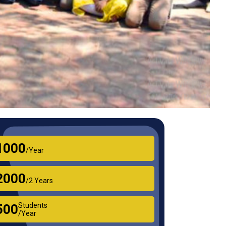
₹1000
/Year
₹2000
/2 Years
Students
₹500
/Year