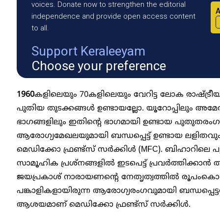
voices. Donate now to strengthen the editorial
A
independence and provide open access content
to all.
Support Keraleeyam
Choose your preference
1960
കളിലെയും 70കളിലെയും വേറിട്ട ലോക രാഷ്ട്ര
പുതിയ തുടക്കങ്ങൾ ഉണ്ടായല്ലോ. യൂറോപ്പിലും അമേ
ഭാഗങ്ങളിലും ഇതിന്റെ ഭാഗമായി ഉണ്ടായ പുതുതരംഗ
ആരോഗ്യമേഖലയുമായി ബന്ധപ്പെട്ട് ഉണ്ടായ ലളിതവും
മെഡിക്കോ ഫ്രണ്ട്സ് സർക്കിൾ (MFC). ബിഹാറിലെ 
സാമൂഹിക പ്രശ്നങ്ങളിൽ ഇടപെട്ട് പ്രവർത്തിക്കാൻ തുടങ
ജയപ്രകാശ് നാരായണന്റെ നേതൃത്വത്തിൽ രൂപംകൊ
പങ്കാളികളായിരുന്ന ആരോഗ്യരംഗവുമായി ബന്ധപ്പെട്ടവ
ആശയമാണ് മെഡിക്കോ ഫ്രണ്ട്‌സ് സർക്കിൾ.