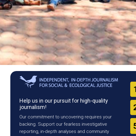
Help us in our pursuit for high-quality
journalism!
Our commitment to uncovering requires your
backing. Support our fearless investigative
reporting, in-depth analyses and community