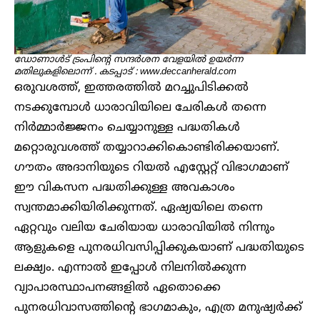
ഡോണാൾട് ട്രംപിന്റെ സന്ദർശന വേളയിൽ ഉയർന്ന
മതിലുകളിലൊന്ന് . കടപ്പാട് : www.deccanherald.com
ഒരുവശത്ത്, ഇത്തരത്തിൽ മറച്ചുപിടിക്കൽ
നടക്കുമ്പോൾ ധാരാവിയിലെ ചേരികൾ തന്നെ
നിർമ്മാർജ്ജനം ചെയ്യാനുള്ള പദ്ധതികൾ
മറ്റൊരുവശത്ത് തയ്യാറാക്കികൊണ്ടിരിക്കയാണ്.
ഗൗതം അദാനിയുടെ റിയൽ എസ്റ്റേറ്റ് വിഭാഗമാണ്
ഈ വികസന പദ്ധതിക്കുള്ള അവകാശം
സ്വന്തമാക്കിയിരിക്കുന്നത്. ഏഷ്യയിലെ തന്നെ
ഏറ്റവും വലിയ ചേരിയായ ധാരാവിയിൽ നിന്നും
ആളുകളെ പുനരധിവസിപ്പിക്കുകയാണ് പദ്ധതിയുടെ
ലക്ഷ്യം. എന്നാൽ ഇപ്പോൾ നിലനിൽക്കുന്ന
വ്യാപാരസ്ഥാപനങ്ങളിൽ ഏതൊക്കെ
പുനരധിവാസത്തിന്റെ ഭാഗമാകും, എത്ര മനുഷ്യർക്ക്