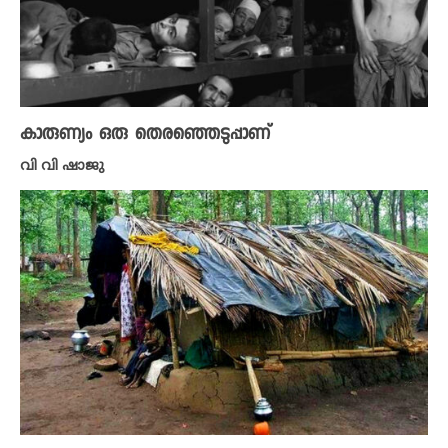
കാരുണ്യം ഒരു തെരഞ്ഞെടുപ്പാണ്
വി വി ഷാജു