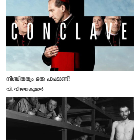
നിശ്ചിതത്വം ഒരു പാപമാണ്!
വി. വിജയകുമാർ