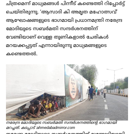
ചിത്രമെന്ന് മാധ്യമങ്ങൾ പിന്നീട് കണ്ടെത്തി റിപ്പോർട്ട്
ചെയ്തിരുന്നു. ‘ആസാദി കി അമൃത മഹോത്സവ്’
ആഘോഷങ്ങളുടെ ഭാഗമായി പ്രധാനമന്ത്രി നരേന്ദ്ര
മോദിയുടെ സബർമതി സന്ദർശനത്തിന്
വേണ്ടിയാണ് വെള്ള തുണികളാൽ ചേരികൾ
മറയക്കപ്പട്ടത് എന്നായിരുന്നു മാധ്യമങ്ങളുടെ
കണ്ടെത്തൽ.
നരേന്ദ്ര മോദിയുടെ സബർമതി സന്ദർശനത്തിന്റെ ഭാ​ഗമായി
മറച്ചത്. കടപ്പാട് :ahmedabadmirror.com