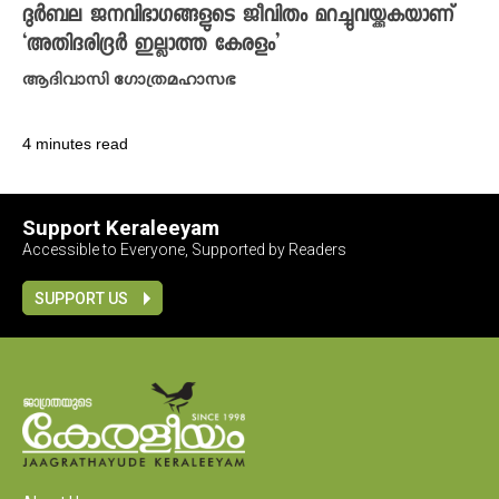
ദു‍ർബല ജനവിഭാ​ഗങ്ങളുടെ ജീവിതം മറച്ചുവയ്ക്കുകയാണ്
‘അതിദരിദ്രർ ഇല്ലാത്ത കേരളം’
ആദിവാസി ഗോത്രമഹാസഭ
4 minutes read
Support Keraleeyam
Accessible to Everyone, Supported by Readers
SUPPORT US