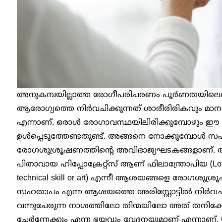
അനുകമ്പയില്ലാത്ത രോഗീപരിചരണം പൂർണതയിലെത
ആരോഗ്യത്തെ നിർവചിക്കുന്നത് ശാരീരിരികവും മ
എന്നാണ്. ഒരാൾ രോഗാവസ്ഥയിലിരിക്കുമ്പോഴും ഈ 
ഉൾപ്പെടുത്തേണ്ടതുണ്ട്. അങ്ങനെ നോക്കുമ്പോൾ 
രോഗശുശ്രൂഷണത്തിന്റെ അവിഭാജ്യഘടകങ്ങളാണ്. ആ
പിതാവായ ഹിപ്പോക്രേറ്റ്‌സ്‌ ആണ് ഫിലാന്ത്രോപിയ (Lov
technical skill or art) എന്നീ ആശയങ്ങളെ രോഗശുശ
സഹതാപം എന്ന ആശയത്തെ അരിസ്റ്റോട്ടിൽ നിർവചിക
വന്നുചേരുന്ന നാശത്തിലോ തിന്മയിലോ അത് തനിക്കോ
ചേർന്നേക്കും എന്ന ഭയവും വേദനയുമാണ് എന്നാണ്. Co