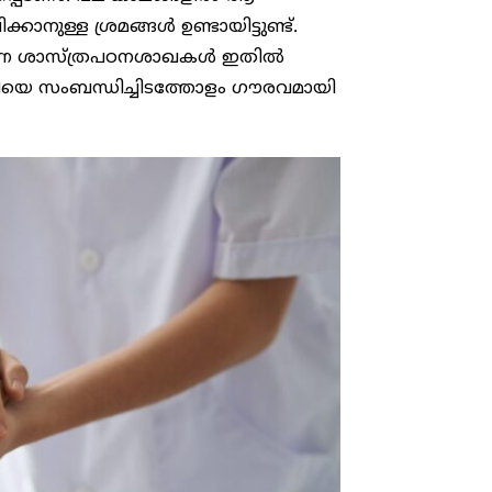
നുള്ള ശ്രമങ്ങൾ ഉണ്ടായിട്ടുണ്ട്.
കുന്ന ശാസ്ത്രപഠനശാഖകൾ ഇതിൽ
രാശിയെ സംബന്ധിച്ചിടത്തോളം ഗൗരവമായി