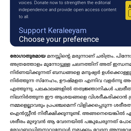
voices. Donate now to strengthen the editorial
A
independence and provide open access content
to all.
Support Keraleeyam
Choose your preference
രോഗാതുരമായ
മനസ്സിന്റെ മരുന്നാണ് ചരിത്രം. പിന്
അത്രത്തോളം മുന്നോട്ടുള്ള ചലനത്തിന് അത് ഇന്ധനമ
നിർണയിക്കുന്നത് ബന്ധങ്ങളെ മനുഷ്യർ ഉൾക്കൊള്ളു
നിർത്തുന്ന സ്നേഹം, ഊഷ്മളത എന്നിവ വളർന്നു അന
എത്തുന്നു. പലകാലങ്ങളിൽ തത്വജ്ഞാനികൾ പലരീ
നിലനിർത്തുന്ന ഈ ആശയങ്ങളെ വിശദീകരിക്കാൻ ശ്രമിച
നമ്മളെല്ലാവരും പ്രപഞ്ചമെന്ന് വിളിക്കപ്പെടുന്ന ശ
ഐൻസ്റ്റീൻ നിരീക്ഷിക്കുന്നുണ്ട്. അങ്ങനെയെങ്കിൽ
ശരീരം മുഴുവൻ ആ വേദനയിൽ പങ്കുചേരുന്നത് പ
രോഗബാധിതനാവുമ്പോൾ നമുക്കും വേദന അനുഭവപ