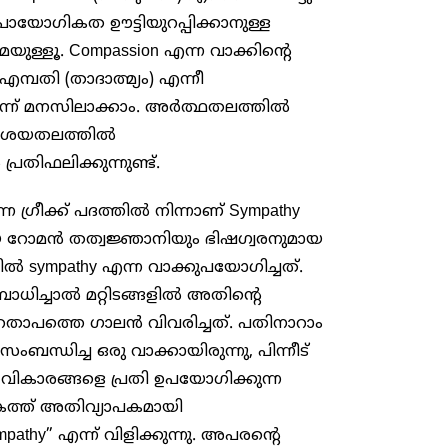
ായോഗികത ഊട്ടിയുറപ്പിക്കാനുള്ള
േയുള്ളൂ. Compassion എന്ന വാക്കിന്റെ
പതി (താദാത്മ്യം) എന്നീ
ന്ന് മനസിലാക്കാം. അർത്ഥതലത്തിൽ
ം ആശയതലത്തിൽ
രതിഫലിക്കുന്നുണ്ട്.
്ന ഗ്രീക്ക് പദത്തിൽ നിന്നാണ് Sympathy
നായ റോമൻ തത്വജ്ഞാനിയും ഭിഷഗ്വരനുമായ
 sympathy എന്ന വാക്കുപയോഗിച്ചത്.
ധിച്ചാൽ മറ്റിടങ്ങളിൽ അതിന്റെ
 സഹതാപത്തെ ഗാലൻ വിവരിച്ചത്. പതിനാറാം
്ധിച്ച ഒരു വാക്കായിരുന്നു, പിന്നീട്
ടെ വികാരങ്ങളെ പ്രതി ഉപയോഗിക്കുന്ന
ലോകത്ത് അതിവ്യാപകമായി
mpathy” എന്ന് വിളിക്കുന്നു. അപരന്റെ