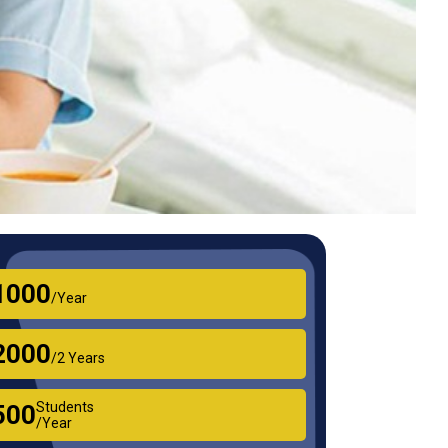
₹1000
/Year
₹2000
/2 Years
Students
₹500
/Year