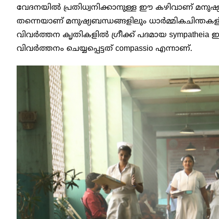
വേദനയിൽ പ്രതിധ്വനിക്കാനുള്ള ഈ കഴിവാണ് മനുഷ്
തന്നെയാണ് മനുഷ്യബന്ധങ്ങളിലും ധാർമ്മികചിന്തകളി
വിവർത്തന കൃതികളിൽ ഗ്രീക്ക് പദമായ sympatheia ഇറ്
വിവർത്തനം ചെയ്യപ്പെട്ടത് compassio എന്നാണ്.