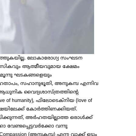
്തുകയില്ല. ലോകാരോഗ്യ സംഘടന
ാനസികവും ആത്മീയവുമായ ക്ഷേമം
മൂന്നു ഘടകങ്ങളെയും
സഹതാപം, സഹാനുഭൂതി, അനുകമ്പ എന്നിവ
ധുനിക വൈദ്യശാസ്ത്രത്തിന്റെ
e of humanity), ഫിലോടെക്‌നിയ (love of
്രൂഷയിലേക്ക് കോർത്തിണക്കിയത്.
്കുന്നത്, അർഹതയില്ലാത്ത ഒരാൾക്ക്
 വേണ്ടപ്പെട്ടവർക്കോ വന്നു
mpassion (അനുകമ്പ) എന്ന വാക്ക് ഒട്ടും