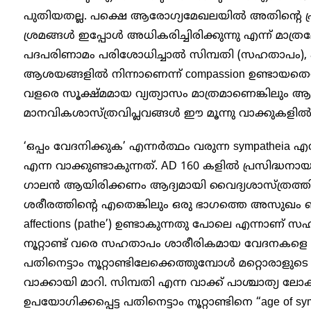
പുതിയതല്ല. പക്ഷെ ആരോഗ്യമേഖലയിൽ അതിന്റെ പ്ര
ശ്രമങ്ങൾ ഇപ്പോൾ അധികരിച്ചിരിക്കുന്നു എന്ന് മാത്രമ
പദപരിണാമം പരിശോധിച്ചാൽ സിമ്പതി (സഹതാപം), എമ്
ആശയങ്ങളിൽ നിന്നാണെന്ന് compassion ഉണ്ടായതെ
വളരെ സൂക്ഷ്മമായ വ്യത്യാസം മാത്രമാണെങ്കിലു
മാനവികശാസ്ത്രവിപ്ലവങ്ങൾ ഈ മൂന്നു വാക്കുകളിൽ പ്
‘ഒപ്പം വേദനിക്കുക’ എന്നർത്ഥം വരുന്ന sympatheia എന
എന്ന വാക്കുണ്ടാകുന്നത്. AD 160 കളിൽ പ്രസിദ്ധ
ഗാലൻ ആയിരിക്കണം ആദ്യമായി വൈദ്യശാസ്ത്രത്തിൽ
ശരീരത്തിന്റെ എതെങ്കിലും ഒരു ഭാഗത്തെ അസുഖം ബാ
affections (pathe’) ഉണ്ടാകുന്നതു പോലെ എന്നാണ്
നൂറ്റാണ്ട് വരെ സഹതാപം ശാരീരികമായ വേദനകളെ സംബന
പതിനെട്ടാം നൂറ്റാണ്ടിലേക്കെത്തുമ്പോൾ മറ്റൊരാളു
വാക്കായി മാറി. സിമ്പതി എന്ന വാക്ക് പാശ്ചാത്യ 
ഉപയോഗിക്കപ്പെട്ട പതിനെട്ടാം നൂറ്റാണ്ടിനെ “age of sy