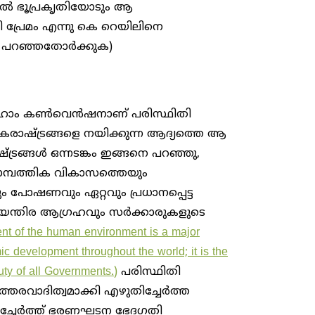
യൂഡൽ ഭൂപ്രകൃതിയോടും ആ
 പ്രേമം എന്നു കെ റെയിലിനെ
 പറഞ്ഞതോർക്കുക)
ോക്ക്ഹോം കൺവെൻഷനാണ് പരിസ്ഥിതി
ാഷ്ട്രങ്ങളെ നയിക്കുന്ന ആദ്യത്തെ ആ​
്ട്രങ്ങൾ ഒന്നടങ്കം ഇങ്ങനെ പറഞ്ഞു,
ാമ്പത്തിക വികാസത്തെയും
ം പോഷണവും ഏറ്റവും പ്രധാനപ്പെട്ട
ിയന്തിര ആ​ഗ്രഹവും സർക്കാരുകളുടെ
nt of the human environment is a major
c development throughout the world; it is the
uty of all Governments.)
പരിസ്ഥിതി
ത്തരവാദിത്വമാക്കി എഴുതിച്ചേർത്ത
്ടിച്ചേർത്ത് ഭരണഘടന ഭേദ​ഗതി