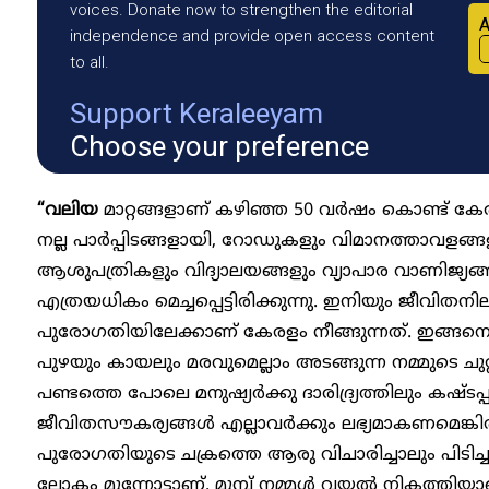
voices. Donate now to strengthen the editorial
A
independence and provide open access content
to all.
Support Keraleeyam
Choose your preference
“വലിയ
മാറ്റങ്ങളാണ് കഴിഞ്ഞ 50 വർഷം കൊണ്ട് കേര
നല്ല പാർപ്പിടങ്ങളായി, റോഡുകളും വിമാനത്താവളങ
ആശുപത്രികളും വിദ്യാലയങ്ങളും വ്യാപാര വാണിജ്യങ്
എത്രയധികം മെച്ചപ്പെട്ടിരിക്കുന്നു. ഇനിയും ജീവി
പുരോഗതിയിലേക്കാണ് കേരളം നീങ്ങുന്നത്. ഇങ്ങനെ പ
പുഴയും കായലും മരവുമെല്ലാം അ‍ടങ്ങുന്ന നമ്മുടെ ചുറ്റുപ
പണ്ടത്തെ പോലെ മനുഷ്യർക്കു ദാരിദ്ര്യത്തിലും കഷ്ടപ്പാ
ജീവിതസൗകര്യങ്ങൾ എല്ലാവർക്കും ലഭ്യമാകണമെങ്കിൽ 
പുരോ​ഗതിയുടെ ചക്രത്തെ ആരു വിചാരിച്ചാലും പിടിച്ചു
ലോകം മുന്നോട്ടാണ്. മുമ്പ് നമ്മൾ വയൽ നികത്തിയാണ്