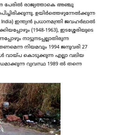
്ന പേരിൽ രാജ്യത്താകെ അഞ്ചു
ചിരിക്കുന്നു. ഉയിർത്തെഴുന്നേൽക്കുന്ന
nt India) ഇന്ത്യൻ പ്രധാനമന്ത്രി ജവഹർലാൽ
്കിയപ്പോഴും (1948-1963), ഇടശ്ശേരിയുടെ
പോഴും നാട്ടുനടപ്പല്ലാതിരുന്ന
്തണമെന്ന നിയമവും 1994 ജനുവരി 27
്ങൾ വായ്പ കൊടുക്കുന്ന എല്ലാ വലിയ
ാക്കുന്ന വ്യവസ്ഥ 1989 ൽ തന്നെ