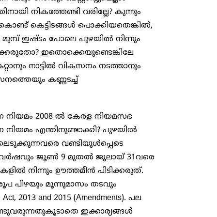
യി നികത്തേണ്ടി വരില്ലേ? കുന്നും
ലും കൊണ്ട് കെട്ടിടങ്ങൾ പൊക്കിയതെങ്കിൽ,
 മുമ്പ് ഇഷ്ടം പോലെ പുഴയിൽ നിന്നും
ക്കരുതോ? ഇതൊക്കെയുണ്ടെങ്കിലേ
റ്റാനും നാട്ടിൽ വികസനം നടത്താനും
ത്തെയും കണ്ണടച്ച്
ഷണ നിയമം 2008 ൽ കേരള നിയമസഭ
 നിയമം എന്തിനുണ്ടാക്കി? പുഴയിൽ
ലെടുക്കുന്നവരെ വണ്ടിയുൾപ്പെടെ
്ലാ വർഷവും ജൂൺ 9 മുതൽ ജൂലായ് 31വരെ
ളിൽ നിന്നും ഊത്തമീൻ പിടിക്കരുത്.
ൂപ പിഴയും മൂന്നുമാസം തടവും
ure Act, 2013 and 2015 (Amendments). പല
ുവരുന്നതുകൂടാതെ ഇക്കാര്യങ്ങൾ