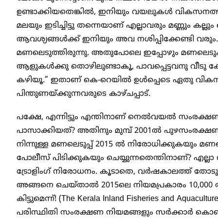
ഉണ്ടാക്കിയതെങ്കിൽ, ഇനിയും വയലുകൾ വികസനത്തിനാ
മലയും ഇടിച്ചിട്ടു തന്നെയാണ് എല്ലാവരും മണ്ണും കല്
ആവശ്യങ്ങൾക്ക് ഇനിയും അവ നശിപ്പിക്കേണ്ടി വരും.
മണലെടുത്തിരുന്നു. അതുപോലെ ഇപ്പോഴും മണലെടു
ആളുകൾക്കു തൊഴിലുണ്ടാകൂ, പാവപ്പെട്ടവനു വീടു കേ
കഴിയൂ.” ഇതാണ് കെ-റെയിൽ ഉൾപ്പെടെ ഏതു വികസന
പിന്തുണയ്ക്കുന്നവരുടെ കാഴ്ചപ്പാട്.
പക്ഷേ, എന്നിട്ടും എന്തിനാണ് നെൽവയൽ സംരക്
പാസാക്കിയത്? അതിനും മുമ്പ് 2001ൽ പുഴസംരക്ഷണ
നിന്നുള്ള മണലെടുപ്പ് 2015 ൽ നിരോധിക്കുകയും മണ
പോലീസ് പിടിക്കുകയും ചെയ്യുന്നതെന്തിനാണ്? എല
ട്രോളിം​ഗ് നിരോധനം. കൂടാതെ, വർഷകാലത്ത് തോടുക
അങ്ങനെ ചെയ്താൽ 2015ലെ നിയമപ്രകാരം 10,000 ര
കിട്ടുമെന്ന്! (The Kerala Inland Fisheries and Aquacult
പരിസ്ഥിതി സംരക്ഷണ നിയമങ്ങളും സർക്കാർ കൊണ്ട