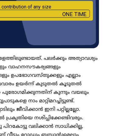
 contribution of any size
ONE TIME
ളത്തിലുണ്ടായത്. പലർക്കും അത്യാവശ്യം
്ങളും വാഹനസൗകര്യങ്ങളും
ങളും ഉപഭോ​ഗവസ്തുക്കളും എല്ലാം
തനിലവാരം ഉയർന്ന് കുടുതൽ കൂടുതൽ
ുരോ​ഗമിക്കുന്നതിന് കുന്നും വയലും
ാടുകളെ നാം മാറ്റിമറച്ചിട്ടുണ്ട്.
ടിലും ജീവിക്കാൻ ഇനി പറ്റില്ലല്ലോ.
പ്രകൃതിയെ നശിപ്പിക്കേണ്ടിവരും.
 പിറകോട്ടു വലിക്കാൻ സാധിക്കില്ല,
 വീടും റോഡും ബസ്റ്റാന്റുമെല്ലാം