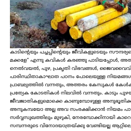
കാടിന്റെയും പച്ചപ്പിന്റെയും ജീവികളുടെയും സൗന്ദര്യ
മക്കളേ” എന്നു കവികൾ കരഞ്ഞു പാടിയപ്പോൾ, അതുകേട
നെൽവയൽ, പുഴ, പ്രകൃതി വിഭവങ്ങൾ, ജൈവവൈവിധ്
പാരിസ്ഥിതാകാഘാത പഠനം പോലെയുള്ള നിയമങ്ങൾ 
പ്രാബല്യത്തിൽ വന്നതും, അത്തരം കേസുകൾ കേൾക
പ്രത്യേക കോടതികൾ നിലവിൽ വന്നതും. കാടും പുഴ
ജീവജാതികളുമൊക്കെ കാണുമ്പോഴുള്ള അനുഭൂതിക്
അനുകമ്പയോ അല്ല അവ സംരക്ഷിക്കാൻ നിയമം പാസ
സർവ്വസുഖത്തിലും മുഴുകി, നേരമ്പോക്കിനായി കാറെട
സമ്പന്നരുടെ വിനോദയാത്രയ്ക്കു വേണ്ടിയല്ല ആറ്റില