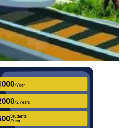
₹1000
/Year
₹2000
/2 Years
Students
₹500
/Year