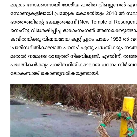
മാത്രം നോക്കാനായി ദേശീയ ​ഹരിത ‌ട്രിബ്യൂണൽ എന
സോണുകളിലായി പ്രത്യേക കോടതിയും 2010 ൽ സ്ഥാപിച്
ഭാരതത്തിന്റെ ക്ഷേത്രമെന്ന് (New Temple of Resurge
നെഹ്റു വിശേഷിപ്പിച്ച ഭക്രാംനം​ഗൽ അണക്കെട്ടുണ്ടാക
കവിതയ്ക്കു വിഷയമായ കുറ്റിപ്പുറം പാലം 1953 ൽ വന്നപ്
‘പാരിസ്ഥിതികാഘാത പഠനം’ ഏതു പദ്ധതിക്കും നടത
മുതൽ നമ്മുടെ രാജ്യത്ത് നിലവിലുണ്ട്. എന്തിന്, തങ
പദ്ധതികൾക്കും പാരിസ്ഥിതികാഘാത പഠനം നിർബന്ധമ
ലോകബാങ്ക് കൊണ്ടുവരികയുണ്ടായി.