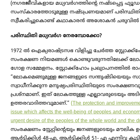
(ന​ഗരജീവികളായ മധ്യവർ​​ഗത്തിന്റെ നഷ്ടപ്പെട്ട ഫ്
സംസ്കാരത്തോടുമുള്ള നഷ്ടപ്രണയമാണ് പരിസ്ഥിതി
സ്വീകരിച്ചുകൊണ്ട് കഥാകാരൻ അശോകൻ ചരുവിൽ
പരിസ്ഥിതി മധ്യവർ​ഗ നേരമ്പോക്കോ?
1972 ൽ ഐക്യരാഷ്ട്രസഭ വിളിച്ചു ചേർത്ത സ്റ്റ
സംരക്ഷണ നിയമങ്ങൾ കൊണ്ടുവരുന്നതിലേക്ക് ലോകര
ഗോള സമ്മേളനം. സ്റ്റോക്ക്ഹോം പ്രഖ്യാപനത്തിൽ രാഷ
“ലോകമെങ്ങുമുള്ള ജനങ്ങളുടെ സന്തുഷ്ടിയെയും സ
സ്വാധീനിക്കുന്ന മനുഷ്യപരിസ്ഥിതിയുടെ സംരക്ഷണവു
പ്രശ്നമാണ്. ഇത് ലോകത്തുള്ള എല്ലാവരുടെയും അട
ഉത്തരവാദിത്തവുമാണ്.”
(The protection and improveme
issue which affects the well-being of peoples and economi
urgent desire of the peoples of the whole world and the d
സംരക്ഷണം സ്റ്റേറ്റിന്റെയും ജനങ്ങളുടെയും മൗലിക ഉ
ആർട്ടിക്കിൾ 48-എ, ആർട്ടിക്കിൾ 51- എ എന്നിവ കൂട