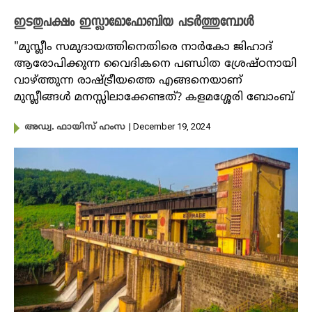
ഇടതുപക്ഷം ഇസ്ലാമോഫോബിയ പടർത്തുമ്പോൾ
"മുസ്ലീം സമുദായത്തിനെതിരെ നാർകോ ജിഹാദ്
ആരോപിക്കുന്ന വൈദികനെ പണ്ഡിത ശ്രേഷ്ഠനായി
വാഴ്ത്തുന്ന രാഷ്ട്രീയത്തെ എങ്ങനെയാണ്
മുസ്ലീങ്ങൾ മനസ്സിലാക്കേണ്ടത്? കളമശ്ശേരി ബോംബ്
| December 19, 2024
അഡ്വ. ഫായിസ് ഹംസ