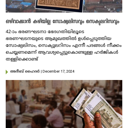
ഒഴിവാക്കാൻ കഴിയില്ല സോഷ്യലിസവും സെക്യുലറിസവും
42-ാം ഭരണഘടനാ ഭേദഗതിയിലൂടെ
ഭരണഘടനയുടെ ആമുഖത്തിൽ ഉൾപ്പെടുത്തിയ
സോഷ്യലിസം, സെക്യുലറിസം എന്നീ പദങ്ങൾ നീക്കം
ചെയ്യണമെന്ന് ആവശ്യപ്പെട്ടുകൊണ്ടുള്ള ഹർജികൾ
തള്ളിക്കൊണ്ട്
| December 17, 2024
അദീബ് ഹൈദര്‍