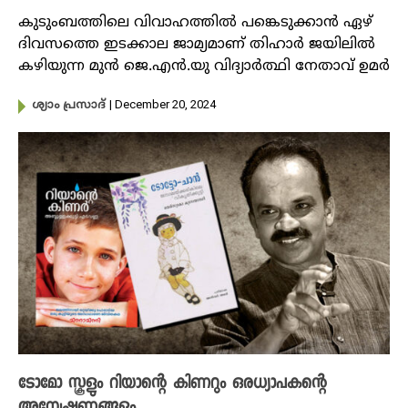
കുടുംബത്തിലെ വിവാഹത്തിൽ പങ്കെടുക്കാൻ ഏഴ്
ദിവസത്തെ ഇടക്കാല ജാമ്യമാണ് തിഹാർ ജയിലിൽ
കഴിയുന്ന മുൻ ജെ.എൻ.യു വിദ്യാർത്ഥി നേതാവ് ഉമർ
| December 20, 2024
ശ്യാം പ്രസാദ്
ടോമോ സ്കൂളും റിയാന്റെ കിണറും ഒരധ്യാപകന്റെ