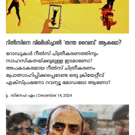
റീൽസിനെ വിമർശിച്ചാൽ ‘തന്ത വൈബ്’ ആകുമോ?
റോഡുകൾ റീൽസ് ചിത്രീകരണത്തിനും
സാഹസികതയ്ക്കുമുള്ള ഇടമാണോ?
അപകടകരമായ റീൽസ് ചിത്രീകരണം
പ്രോത്സാഹിപ്പിക്കപ്പെടേണ്ട ഒരു ക്രിയേറ്റീവ്
എക്സ്പ്രഷനോ റവന്യൂ മോഡലോ ആണോ?
| December 14, 2024
സ്നേഹ എം