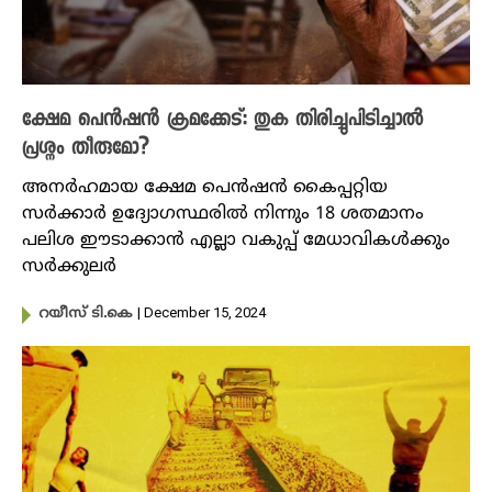
ക്ഷേമ പെൻഷൻ ക്രമക്കേട്: തുക തിരിച്ചുപിടിച്ചാൽ
പ്രശ്നം തീരുമോ?
അനർഹമായ ക്ഷേമ പെൻഷൻ കൈപ്പറ്റിയ
സർക്കാർ ഉദ്യോഗസ്ഥരിൽ നിന്നും 18 ശതമാനം
പലിശ ഈടാക്കാൻ എല്ലാ വകുപ്പ് മേധാവികൾക്കും
സർക്കുലർ
| December 15, 2024
റയീസ് ടി.കെ