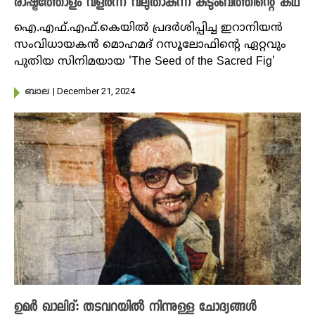
രാഷ്ട്രത്തോളം വളർന്ന് വലുതാകുന്ന കുടുംബത്തിന്റെ കഥ
ഐ.എഫ്.എഫ്.കെയിൽ പ്രദർശിപ്പിച്ച ഇറാനിയൻ
സംവിധായകൻ മൊഹമദ് റസൂലോഫിന്റെ ഏറ്റവും
പുതിയ സിനിമയായ 'The Seed of the Sacred Fig'
| December 21, 2024
ബാല
ഉമർ ഖാലിദ്: തടവറയിൽ നിന്നുള്ള ചോദ്യങ്ങൾ