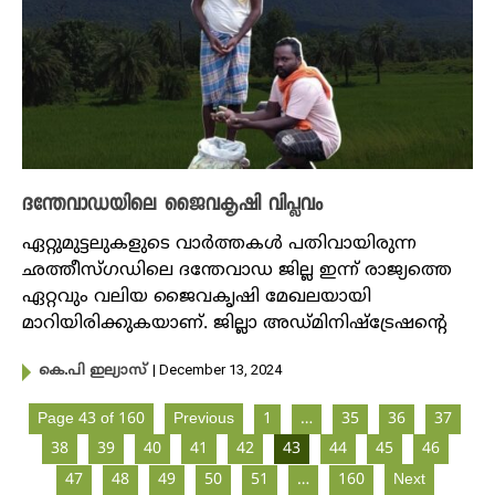
ദന്തേവാഡയിലെ ജൈവകൃഷി വിപ്ലവം
ഏറ്റുമുട്ടലുകളുടെ വാർത്തകൾ പതിവായിരുന്ന
ഛത്തീസ്ഗഡിലെ ദന്തേവാഡ ജില്ല ഇന്ന് രാജ്യത്തെ
ഏറ്റവും വലിയ ജൈവകൃഷി മേഖലയായി
മാറിയിരിക്കുകയാണ്. ജില്ലാ അഡ്മിനിഷ്ട്രേഷന്റെ
| December 13, 2024
കെ.പി ഇല്യാസ്
Page 43 of 160
Previous
1
…
35
36
37
38
39
40
41
42
43
44
45
46
47
48
49
50
51
…
160
Next