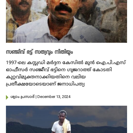
സഞ്ജീവ് ഭട്ട് സത്യവും നീതിയും
1997-ലെ കസ്റ്റഡി മർദ്ദന കേസിൽ മുൻ ഐ.പി.എസ്
ഓഫീസർ സഞ്ജീവ് ഭട്ടിനെ ഗുജറാത്ത് കോടതി
കുറ്റവിമുക്തനാക്കിയതിനെ വലിയ
പ്രതീക്ഷയോടെയാണ് ജനാധിപത്യ
| December 13, 2024
ശ്യാം പ്രസാദ്