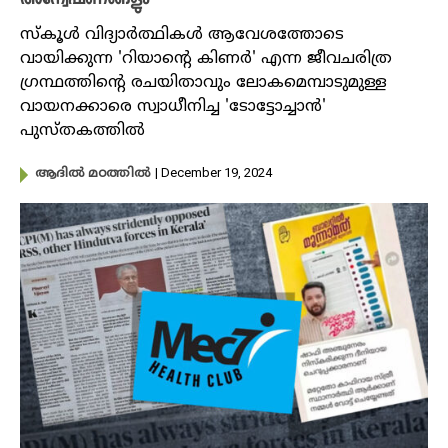
അന്വേഷണങ്ങളും
സ്കൂൾ വിദ്യാർത്ഥികൾ ആവേശത്തോടെ
വായിക്കുന്ന 'റിയാന്റെ കിണര്‍' എന്ന ജീവചരിത്ര ​
ഗ്രന്ഥത്തിന്റെ രചയിതാവും ലോകമെമ്പാടുമുള്ള
വായനക്കാരെ സ്വാധീനിച്ച 'ടോട്ടോച്ചാൻ'
പുസ്തകത്തിൽ
| December 19, 2024
ആദിൽ മഠത്തിൽ