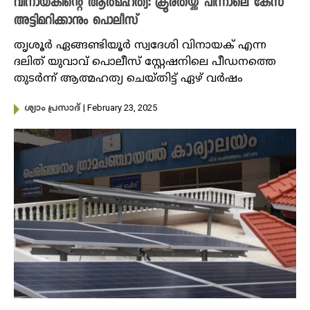
വിനായകിന്റെ ആത്മഹത്യ: ക്രൂരതയ്ക്ക് പിന്നാലെ കേസ്
അട്ടിമറിക്കാനും പൊലീസ്
തൃശൂർ ഏങ്ങണ്ടിയൂർ സ്വദേശി വിനായക് എന്ന
ദലിത് യുവാവ് പൊലീസ് സ്റ്റേഷനിലെ പീഡനത്തെ
തുടർന്ന് ആത്മഹത്യ ചെയ്തിട്ട് ഏഴ് വർഷം
| February 23, 2025
ശ്യാം പ്രസാദ്