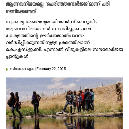
ആണവനിലയമല്ല ‘പെരിഞ്ഞനോർജ്ജ’മാണ് പരി​
ഗണിക്കേണ്ടത്
സ്വകാര്യ മേഖലയുമായി ചേർന്ന് ചെറുകിട
ആണവനിലയങ്ങൾ സ്ഥാപിച്ചുകൊണ്ട്
കേരളത്തിന്റെ ഊർജ്ജോത്പാദനം
വർദ്ധിപ്പിക്കുന്നതിനുള്ള ശ്രമത്തിലാണ്
കെ.എസ്.ഇ.ബി. എന്നാൽ വീടുകളിലെ സൗരോർജ്ജ
പ്ലാന്റുകൾ
| February 22, 2025
സ്നേഹ എം