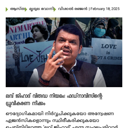
| February 18, 2025
ആസ്ത
മൃദുല ഭവാനി
വിശാൽ രഞ്ജൻ
ലവ് ജിഹാദ് വിരുദ്ധ നിയമം: ഫഡ്‌നാവിസിന്റെ
ധ്രുവീകരണ നീക്കം
ഔദ്യോ​ഗികമായി നിർവ്വചിക്കുകയോ അന്വേഷണ
ഏജൻസികളൊന്നും സ്ഥിരീകരിക്കുകയോ
ചെയ്തിട്ടില്ലാത്ത 'ലവ് ജിഹാദ്' എന്ന സംഘപരിവാർ