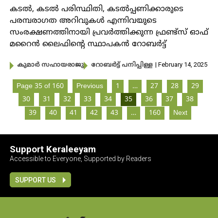
കടൽ, കടൽ പരിസ്ഥിതി, കടൽപ്പണിക്കാരുടെ
പരമ്പരാ​ഗത അറിവുകൾ എന്നിവയുടെ
സംരക്ഷണത്തിനായി പ്രവർത്തിക്കുന്ന ഫ്രണ്ട്സ് ഓഫ്
മറൈൻ ലൈഫിന്റെ സ്ഥാപകൻ റോബർട്ട്
| February 14, 2025
കുമാർ സഹായരാജു
റോബർട്ട് പനിപ്പിള്ള
Page 35 of 160
Previous
1
…
27
28
29
30
31
32
33
34
35
36
37
38
39
40
41
42
43
…
160
Next
Support Keraleeyam
Accessible to Everyone, Supported by Readers
SUPPORT US