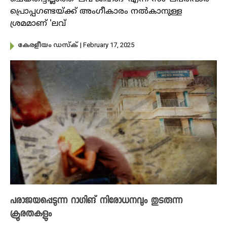
പ്രൊപ്പ​ഗണ്ടയ്ക്ക് അം​ഗീകാരം നൽകാനുള്ള
ശ്രമമാണ് 'ലവ്
| February 17, 2025
കേരളീയം ഡസ്ക്
പരാജയപ്പെടുന്ന റാഗിങ് നിരോധനവും തുടരുന്ന
ക്രൂരതകളും