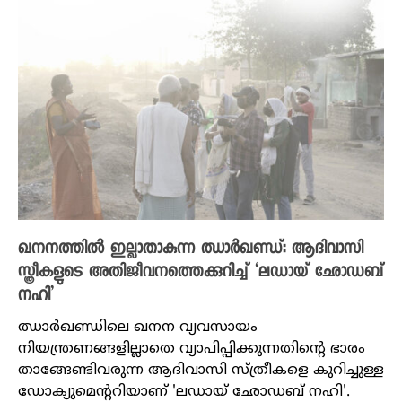
ഖനനത്തിൽ ഇല്ലാതാകുന്ന ഝാർഖണ്ഡ്: ആദിവാസി
സ്ത്രീകളുടെ അതിജീവനത്തെക്കുറിച്ച് ‘ലഡായ് ഛോഡബ്
നഹി’
ഝാര്‍ഖണ്ഡിലെ ഖനന വ്യവസായം
നിയന്ത്രണങ്ങളില്ലാതെ വ്യാപിപ്പിക്കുന്നതിന്റെ ഭാരം
താങ്ങേണ്ടിവരുന്ന ആദിവാസി സ്ത്രീകളെ കുറിച്ചുള്ള
ഡോക്യുമെന്ററിയാണ് 'ലഡായ് ഛോഡബ് നഹി'.