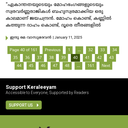
"ഏകാന്തതയുടെയും മോഹഭംഗങ്ങളുടെയും
സ്വരവർണ്ണരാജികൾ ബഹുസ്വരമാക്കിയ ഒരു
കാലമാണ് ജയചന്ദ്രൻ. മോഹം കൊണ്ട്, കണ്ണിൽ
കത്തുന്ന ദാഹം കൊണ്ട്, ദൂരെ തീരങ്ങളിൽ
| January 11, 2025
ഇന്ദു രമ വാസുദേവൻ
Page 40 of 161
Previous
1
…
32
33
34
35
36
37
38
39
40
41
42
43
44
45
46
47
48
…
161
Next
Support Keraleeyam
Accessible to Everyone, Supported by Readers
SUPPORT US