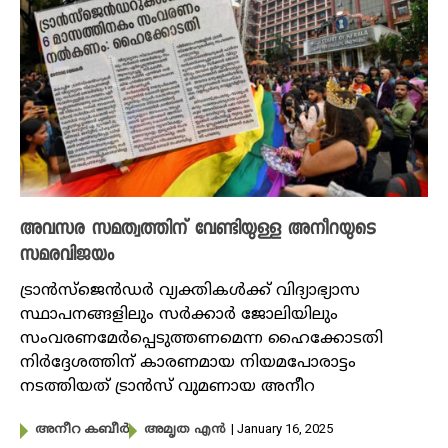
അവസര സമത്വത്തിന് വേണ്ടിയുള്ള അനീറയുടെ
സമരവിജയം
ട്രാൻസ്ജെൻഡർ വ്യക്തികൾക്ക് വിദ്യാഭ്യാസ
സ്ഥാപനങ്ങളിലും സർക്കാർ ജോലിയിലും
സംവരണമേർപ്പെടുത്തണമെന്ന ഹൈക്കോടതി
നിർദ്ദേശത്തിന് കാരണമായ നിയമപോരാട്ടം
നടത്തിയത് ട്രാൻസ് വുമണായ അനീറ
| January 16, 2025
അനീറ ​കബീർ
അമൃത എൻ