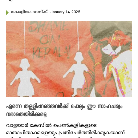
| January 14, 2025
കേരളീയം ഡസ്ക്
എന്നെ തള്ളിപ്പറഞ്ഞവർക്ക് പോലും ഈ സാഹചര്യം
വരാതെയിരിക്കട്ടെ
വാളയാർ കേസിൽ പെൺകുട്ടികളുടെ
മാതാപിതാക്കളെയും പ്രതിചേർത്തിരിക്കുകയാണ്