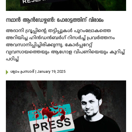
നഥാൻ ആൻഡേഴ്സൺ: പോരാട്ടത്തിന് വിരാമം
അദാനി ഗ്രൂപ്പിന്റെ തട്ടിപ്പുകൾ പുറംലോകത്തെ
അറിയിച്ച ഹിൻഡൻബർഗ് റിസർച്ച് പ്രവർത്തനം
അവസാനിപ്പിച്ചിരിക്കുന്നു. കോർപ്പറേറ്റ്
വ്യവസായത്തെയും ആഗോള വിപണിയെയും കുറിച്ച്
പഠിച്ച്
| January 19, 2025
ശ്യാം പ്രസാദ്