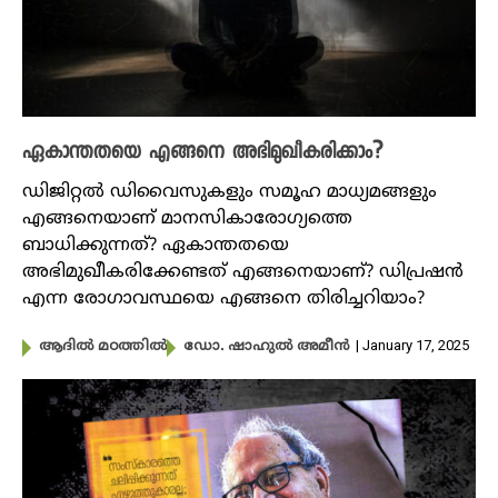
ഏകാന്തതയെ എങ്ങനെ അഭിമുഖീകരിക്കാം?
ഡിജിറ്റൽ ഡിവൈസുകളും സമൂഹ മാധ്യമങ്ങളും
എങ്ങനെയാണ് മാനസികാരോ​ഗ്യത്തെ
ബാധിക്കുന്നത്? ഏകാന്തതയെ
അഭിമുഖീകരിക്കേണ്ടത് എങ്ങനെയാണ്? ഡിപ്രഷൻ
എന്ന രോ​ഗാവസ്ഥയെ എങ്ങനെ തിരിച്ചറിയാം?
| January 17, 2025
ആദിൽ മഠത്തിൽ
ഡോ. ഷാഹുൽ അമീൻ