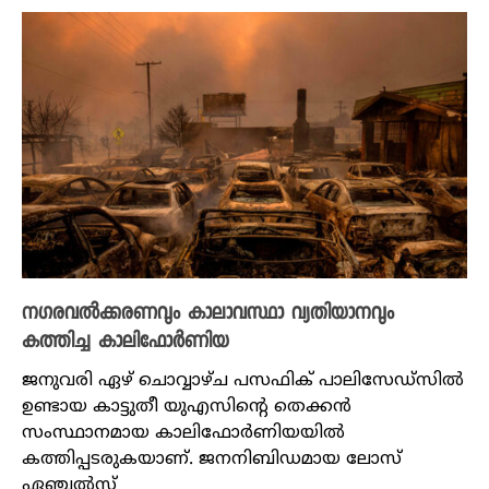
നഗരവൽക്കരണവും കാലാവസ്ഥാ വ്യതിയാനവും
കത്തിച്ച കാലിഫോർണിയ
ജനുവരി ഏഴ് ചൊവ്വാഴ്ച പസഫിക് പാലിസേഡ്സിൽ
ഉണ്ടായ കാട്ടുതീ യുഎസിന്റെ തെക്കൻ
സംസ്ഥാനമായ കാലിഫോർണിയയിൽ
കത്തിപ്പടരുകയാണ്. ജനനിബിഡമായ ലോസ്
ഏഞ്ചൽസ്