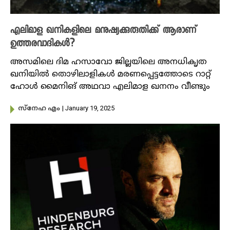
എലിമാള ഖ‌നികളിലെ മനുഷ്യക്കുരുതിക്ക് ആരാണ്
ഉത്തരവാദികൾ?
അസമിലെ ദിമ ഹസാവോ ജില്ലയിലെ അനധികൃത
ഖനിയിൽ തൊഴിലാളികൾ മരണപ്പെട്ടത്തോടെ റാറ്റ്
ഹോൾ മൈനിങ് അഥവാ എലിമാള ഖനനം വീണ്ടും
| January 19, 2025
സ്നേഹ എം