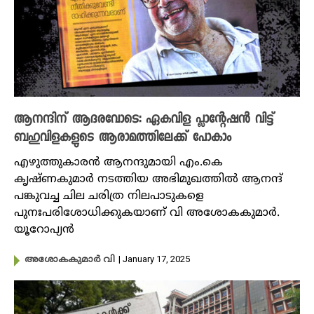
ആനന്ദിന് ആദരവോടെ: ഏകവിള പ്ലാന്റേഷൻ വിട്ട്
ബഹുവിളകളുടെ ആരാമത്തിലേക്ക് പോകാം
എഴുത്തുകാരൻ ആനന്ദുമായി എം.കെ
കൃഷ്ണകുമാർ നടത്തിയ അഭിമുഖത്തിൽ ആനന്ദ്
പങ്കുവച്ച ചില ചരിത്ര നിലപാടുകളെ
പുനഃപരിശോധിക്കുകയാണ് വി അശോകകുമാർ.
യൂറോപ്യൻ
| January 17, 2025
അശോകകുമാർ വി