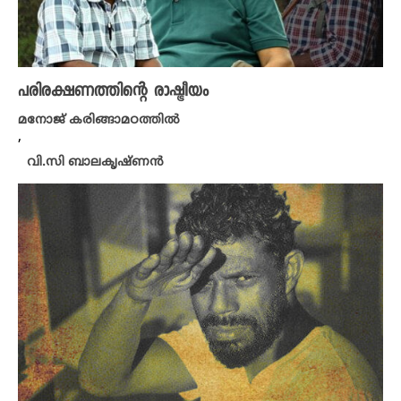
പരിരക്ഷണത്തിന്റെ രാഷ്ട്രീയം
മനോജ് കരിങ്ങാമഠത്തിൽ
,
വി.സി ബാലകൃഷ്ണൻ