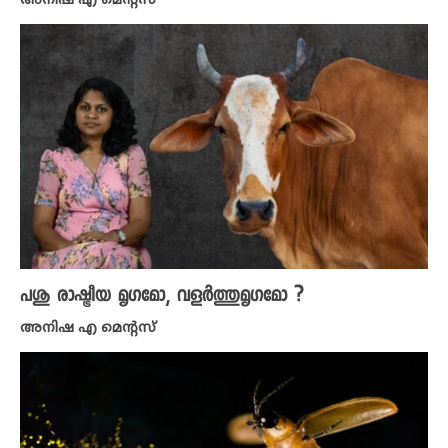
അനിഷ എ മെന്റസ്
പശു രാഷ്ട്രീയ മൃഗമോ, വളർത്തുമൃഗമോ ?
അനിഷ എ മെന്റസ്