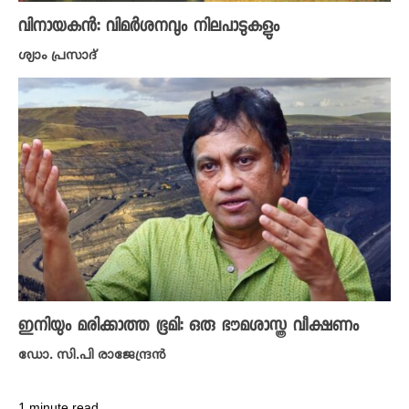
വിനായകൻ: വിമർശനവും നിലപാടുകളും
ശ്യാം പ്രസാദ്
ഇനിയും മരിക്കാത്ത ഭൂമി: ഒരു ഭൗമശാസ്ത്ര വീക്ഷണം
ഡോ. സി.പി രാജേന്ദ്രൻ
1 minute read