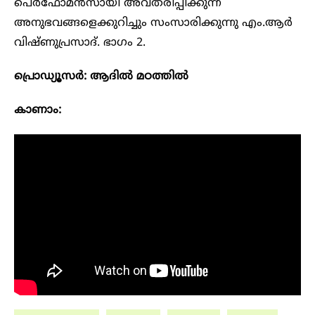
പെർഫോമൻസായി അവതരിപ്പിക്കുന്ന
അനുഭവങ്ങളെക്കുറിച്ചും സംസാരിക്കുന്നു എം.ആ‍‍ർ
വിഷ്ണുപ്രസാദ്. ഭാ​ഗം 2.
പ്രൊഡ്യൂസർ: ആദിൽ മഠത്തിൽ
കാണാം: