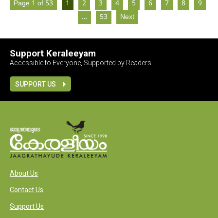
Page 1 of 53
1
2
3
4
5
6
7
8
9
…
53
Next
Support Keraleeyam
Accessible to Everyone, Supported by Readers
SUPPORT US
About Us
Contact Us
Support Us