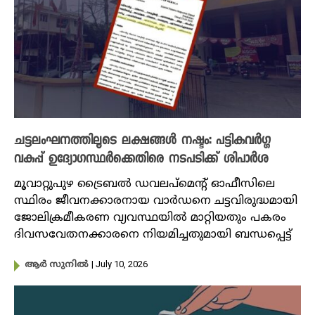
ചട്ടലംഘനത്തിലൂടെ ലക്ഷങ്ങൾ നഷ്ടം: പട്ടികവർഗ്ഗ
വകുപ്പ് ഉദ്യോഗസ്ഥർക്കെതിരെ നടപടിക്ക് ശിപാർശ
മൂവാറ്റുപുഴ ട്രൈബൽ ഡവലപ്മെന്റ് ഓഫീസിലെ
സ്ഥിരം ജീവനക്കാരനായ വാർഡനെ ചട്ടവിരുദ്ധമായി
ജോലിക്രമീകരണ വ്യവസ്ഥയിൽ മാറ്റിയതും പകരം
ദിവസവേതനക്കാരനെ നിയമിച്ചതുമായി ബന്ധപ്പെട്ട്
| July 10, 2026
ആർ സുനിൽ