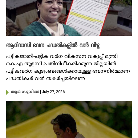
ആദിവാസി ഭവന പദ്ധതികളില്‍ വന്‍ വീഴ്ച
പട്ടികജാതി-പട്ടിക വർഗ വികസന വകുപ്പ് മന്ത്രി
കെ.എ തുളസി പ്രതിനിധീകരിക്കുന്ന ജില്ലയില്‍
പട്ടികവര്‍​ഗ കുടുംബങ്ങള്‍ക്കായുള്ള ഭവനനിര്‍മ്മാണ
പദ്ധതികള്‍ വന്‍ തകര്‍ച്ചയിലെന്ന്
| July 27, 2026
ആർ സുനിൽ