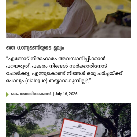
ഒരു ധാന്യമണിയുടെ മൂല്യം
“എന്നോട് നിരാഹാരം അവസാനിപ്പിക്കാൻ
പറയരുത്. പകരം നിങ്ങൾ സർക്കാരിനോട്
ചോദിക്കൂ, എന്തുകൊണ്ട് നിങ്ങൾ ഒരു ചർച്ചയ്ക്ക്
പോലും (dialogue) തയ്യാറാകുന്നില്ല?.”
| July 16, 2026
കെ. അരവിന്ദാക്ഷൻ