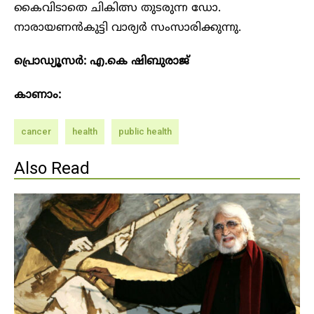
കൈവിടാതെ ചികിത്സ തുടരുന്ന ഡോ.
നാരായണൻകുട്ടി വാര്യർ സംസാരിക്കുന്നു.
പ്രൊഡ്യൂസർ: എ.കെ ഷിബുരാജ്
കാണാം:
cancer
health
public health
Also Read