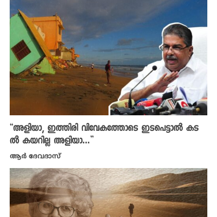
“അളിയാ, ഇത്തിരി വിവേകത്തോടെ ഇടപെട്ടാൽ കട
ൽ കയറില്ല അളിയാ…”
ആർ ദേവദാസ്