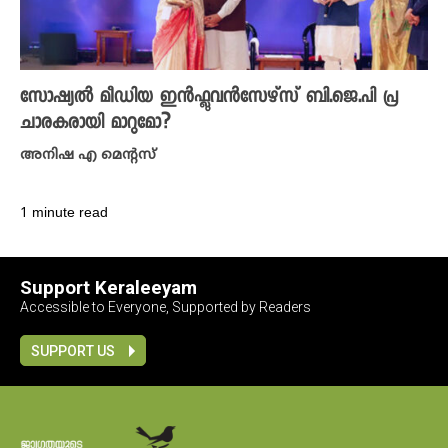
സോഷ്യൽ മീഡിയ ഇൻഫ്ലുവൻസേഴ്സ് ബി.ജെ.പി പ്ര
ചാരകരായി മാറുമോ?
അനിഷ എ മെന്റസ്
1 minute read
Support Keraleeyam
Accessible to Everyone, Supported by Readers
SUPPORT US