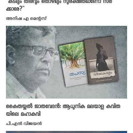
“കടലും തീരവും തൊഴിലും സുരക്ഷിതമാണോ സർ
ക്കാരേ?”
അനിഷ എ മെന്റസ്
കൈതയ്ക്കൽ ജാതവേദൻ: ആധുനിക മലയാള കവിത
യിലെ മഹാകവി
പി.എൻ വിജയൻ