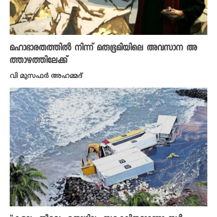
മഹാഭാരതത്തിൽ നിന്ന് മരുഭൂമിയിലെ അവസാന അ
ത്താഴത്തിലേക്ക്
വി മുസഫർ അഹമ്മദ്