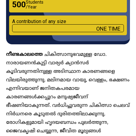
Students
₹500
/Year
A contribution of any size
ONE TIME
നീണ്ടകാലത്തെ
ചികിത്സാനുഭവമുള്ള ഡോ.
നാരായണൻകുട്ടി വാര്യർ ക്യാൻസർ
കൂടിവരുന്നതിനുള്ള അടിസ്ഥാന കാരണങ്ങളെ
വിലയിരുത്തുന്നു. മലിനമായ വായു, വെള്ളം, ഭക്ഷണം
എന്നിവയാണ് ജനിതകപരമായ
കാരണങ്ങൾക്കപ്പുറം മനുഷ്യജീവന്
ഭീഷണിയാകുന്നത്. വർധിച്ചുവരുന്ന ചികിത്സാ ചെലവ്
നിർധനരെ കൂടുതൽ ദുരിതത്തിലാക്കുന്നു.
രോഗികളുമായി ഹൃദയബന്ധം പുലർത്തുന്ന,
ജൈവകൃഷി ചെയ്യുന്ന, ജീവിത മൂല്യങ്ങൾ