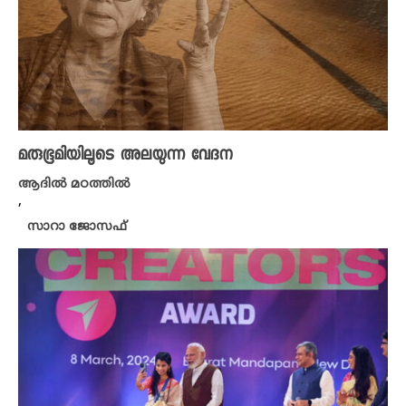
മരുഭൂമിയിലൂടെ അലയുന്ന വേദന
ആദിൽ മഠത്തിൽ
,
സാറാ ജോസഫ്