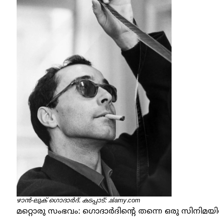
ഴാന്‍-ലുക് ഗൊദാര്‍ദ്. കടപ്പാട്: .alamy.com
മറ്റൊരു സംഭവം: ഗൊദാര്‍ദിന്റെ തന്നെ ഒരു സിനിമയില