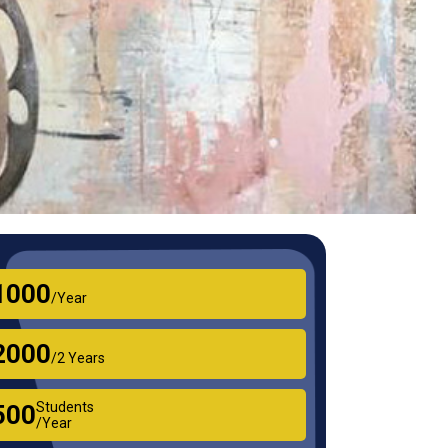
₹1000
/Year
₹2000
/2 Years
Students
₹500
/Year