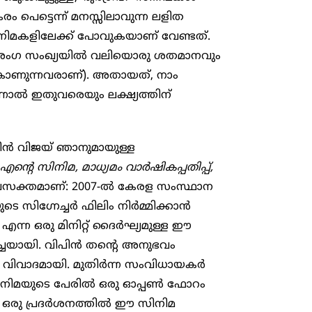
രം പെട്ടെന്ന് മനസ്സിലാവുന്ന ലളിത
സിനിമകളിലേക്ക് പോവുകയാണ് വേണ്ടത്.
ള അംഗ സംഖ്യയില്‍ വലിയൊരു ശതമാനവും
കാണുന്നവരാണ്). അതായത്, നാം
ന്നാൽ ഇതുവരെയും ലക്ഷ്യത്തിന്
ിൻ വിജയ്‌ ഞാനുമായുള്ള
്റെ സിനിമ, മാധ്യമം വാര്‍ഷികപ്പതിപ്പ്,
ിൽ പ്രസക്തമാണ്: 2007-ൽ കേരള സംസ്ഥാന
ുടെ സിഗ്നേച്ചർ ഫിലിം നിർമ്മിക്കാൻ
 എന്ന ഒരു മിനിറ്റ് ദൈർഘ്യമുള്ള ഈ
്ചയായി. വിപിന്‍ തന്റെ അനുഭവം
 വിവാദമായി. മുതിര്‍ന്ന സംവിധായകര്‍
സിനിമയുടെ പേരില്‍ ഒരു ഓപ്പണ്‍ ഫോറം
്ത ഒരു പ്രദര്‍ശനത്തിൽ ഈ സിനിമ