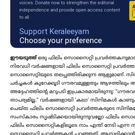
voices. Donate now to strengthen the editorial
A
independence and provide open access content
to all.
Support Keraleeyam
Choose your preference
ഈയടുത്ത്
ഒരു ഫിലിം സൊസൈറ്റി പ്രവര്‍ത്തകനുമാ
നിരവധി വര്‍ഷങ്ങളായി ഫിലിം സൊസൈറ്റി പ്രവര്‍ത്തന
സൊസൈറ്റിയുടെ തലപ്പത്തിരിക്കുന്ന ആളുമാണ്. സിനി
ചര്‍ച്ചകൾ കുറേക്കൂടി ​ഗൗരവമുള്ളതും ആഴത്തിലും 
അദ്ദേഹത്തിന്റെ മറുപടി ഇപ്രകാരമായിരുന്നു: “ഗൗരവത്
താപര്യമില്ല.” വര്‍ഷങ്ങളായി ‘കലാ’ സിനിമകള്‍ കാണു
ചെയ്ത ഫിലിം സൊസൈറ്റി പ്രവര്‍ത്തകരുടെ സിനിമയ
സംസ്കാരം സൃഷ്ടിക്കയായിരുന്നുവല്ലോ ഫിലിം സൊസൈ
ഫിലിം സൊസൈറ്റികളിലൂടെ നാം എന്ത് നേടി എന്ന സ
സൊസൈറ്റി പ്രവര്‍ത്തകൻ പറഞ്ഞത്, ആസ്വദിക്കാന്‍ ബുദ്