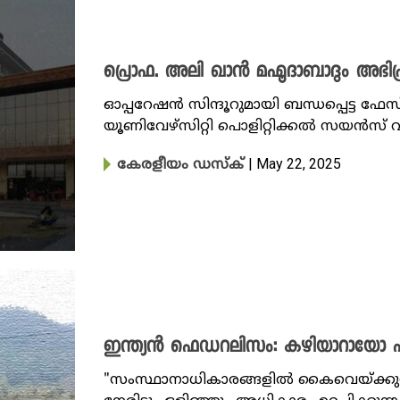
പ്രൊഫ. അലി ഖാൻ മഹ്മൂദാബാദും അഭിപ്രാ
ഓപ്പറേഷൻ സിന്ദൂറുമായി ബന്ധപ്പെട്ട ഫേ
യൂണിവേഴ്സിറ്റി പൊളിറ്റിക്കൽ സയൻസ് 
| May 22, 2025
കേരളീയം ഡസ്ക്
ഇന്ത്യൻ ഫെഡറലിസം: കഴിയാറായോ പഞ
"സംസ്ഥാനാധികാരങ്ങളിൽ കൈവെയ്ക്കുന്ന 