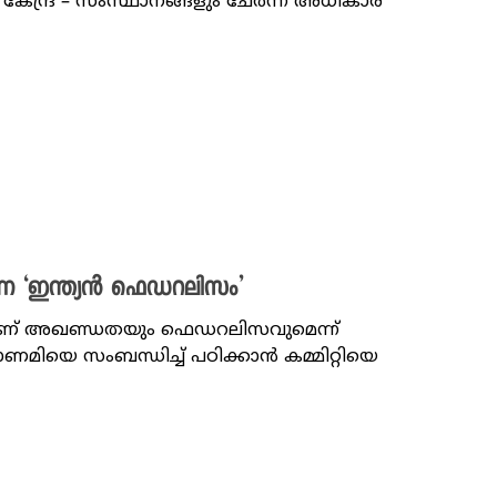
്ന കേന്ദ്ര – സംസ്ഥാനങ്ങളും ചേർന്ന് അധികാര
്കുന്ന ‘ഇന്ത്യൻ ഫെഡറലിസം’
ളാണ് അഖണ്ഡതയും ഫെഡറലിസവുമെന്ന്
ടോണമിയെ സംബന്ധിച്ച് പഠിക്കാൻ കമ്മിറ്റിയെ