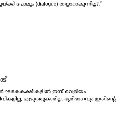
ക്ക് പോലും (dialogue) തയ്യാറാകുന്നില്ല?.”
ോട്
ൻ ഘടകകക്ഷികളിൽ ഇന്ന് വെളിയം
ജീവികളില്ല, എഴുത്തുകാരില്ല. ഭൂരിഭാഗവും ഇതിന്റെ