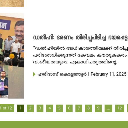
ഡൽഹി: ഭരണം തിരിച്ചുപിടിച്ച ഭയപ്പെടുത
"ഡൽഹിയിൽ അധികാരത്തിലേക്ക് തിരിച്ച
പരിശോധിക്കുന്നത് കേവലം കൗതുകകരം മാത്
വംശീയതയുടെ, ഏകാധിപത്യത്തിന്റെ,
| February 11, 2025
ഹരിദാസ് കൊളത്തൂർ
1 of 12
1
2
3
4
5
6
7
8
9
…
12