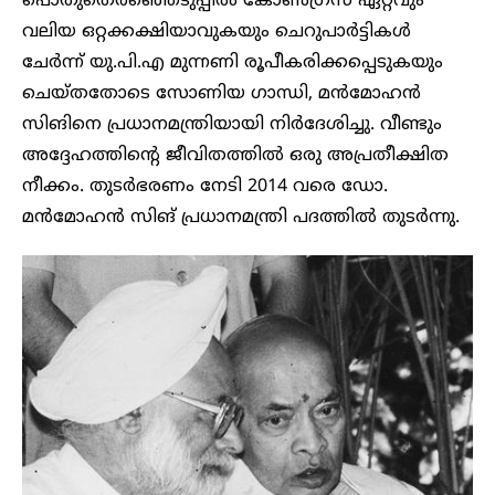
പൊതുതെരഞ്ഞെടുപ്പിൽ കോൺഗ്രസ് ഏറ്റവും
വലിയ ഒറ്റക്കക്ഷിയാവുകയും ചെറുപാർട്ടികൾ
ചേർന്ന് യു.പി.എ മുന്നണി രൂപീകരിക്കപ്പെടുകയും
ചെയ്തതോടെ സോണിയ ഗാന്ധി, മൻമോഹൻ
സിങിനെ പ്രധാനമന്ത്രിയായി നിർദേശിച്ചു. വീണ്ടും
അദ്ദേഹത്തിന്റെ ജീവിതത്തിൽ ഒരു അപ്രതീക്ഷിത
നീക്കം. തുടർഭരണം നേടി 2014 വരെ ഡോ.
മൻമോഹൻ സിങ് പ്രധാനമന്ത്രി പദത്തിൽ തുടർന്നു.