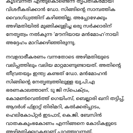
കൂടിവന്നത് എന്തുകൊണ്ടെന്ന് തൃപ്തികരമായി
വിശദീകരിക്കാൻ ഡോ. സിങ്ങിന്റെ സാമ്പത്തിക
വൈദഗ്ധ്യത്തിന് കഴിഞ്ഞില്ല. അപ്പോഴേക്കും
അഴിമതിയിൽ മുങ്ങിക്കുളിച്ച ഒരു സർക്കാരിന്
നേതൃത്വം നൽകുന്ന ‘മൗനിയായ മൻമോഹ’നായി
അദ്ദേഹം മാറിക്കഴിഞ്ഞിരുന്നു.
നവഉദാരീകരണം വന്നതോടെ അഴിമതിയുടെ
വലിപ്പത്തിലും വലിയ മാറ്റമാണുണ്ടായത്. അതിന്റെ
തീവ്രതയും ഇന്ത്യ കണ്ടത് ഡോ. മൻമോഹൻ
സിങ്ങിന്റെ നേതൃത്വത്തിലുള്ള യു.പി.എ
ഭരണകാലത്താണ്. ടു ജി സ്‌പെക്ട്രം,
കോമണ്‍വെല്‍ത്ത് ഗെയിംസ്, ബെല്ലാരി ഖനി തട്ടിപ്പ്,
ആദര്‍ശ് ഫ്‌ളാറ്റ് തിരിമറി, കല്‍ക്കരിപ്പാടം,
ഹെലികോപ്റ്റര്‍ ഇടപാട്, കെ.ജി. ബേസിന്‍
വാതകകുംഭകോണം എന്നിങ്ങനെ കോടികളുടെ
അഴിമതിക്കഥകളാണ് പുറത്തുവന്നത്.