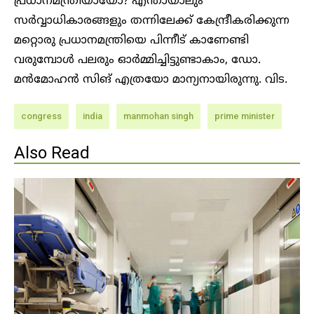
പ്രധാനമന്ത്രിയായോ? എന്തായാലും
സർവ്വാധികാരങ്ങളും തന്നിലേക്ക് കേന്ദ്രീകരിക്കുന്ന
മറ്റൊരു പ്രധാനമന്ത്രിയെ പിന്നീട് കാണേണ്ടി
വരുമ്പോൾ പലരും ഓർമ്മിച്ചിട്ടുണ്ടാകാം, ഡോ.
മൻമോഹൻ സിങ് എത്രയോ മാന്യനായിരുന്നു. വിട.
congress
india
manmohan singh
prime minister
Also Read