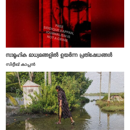
സാമൂഹിക മാധ്യമങ്ങളിൽ ഉയർന്ന പ്രതിഷേധങ്ങൾ
സിദ്ദീഖ് കാപ്പൻ