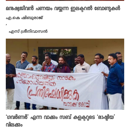
മനുഷ്യജീവൻ പണയം വയ്ക്കുന്ന ഇലക്ടറൽ ബോണ്ടുകൾ
എ.കെ ഷിബുരാജ്
,
എസ് ശ്രീനിവാസൻ
‘ഗവർണർ’ എന്ന വാക്കും സബ് കളക്ടറുടെ ‘രാഷ്ട്രീയ’
വിലക്കും