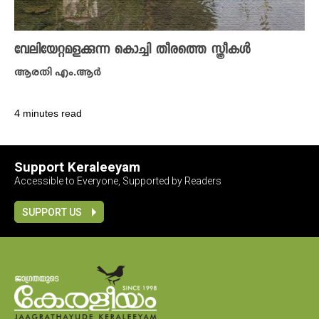
വേലിയേറ്റമളക്കുന്ന കൊച്ചി തീരത്തെ സ്ത്രീകൾ
ആരതി എം.ആർ
4 minutes read
Support Keraleeyam
Accessible to Everyone, Supported by Readers
SUPPORT US