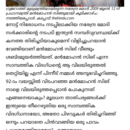
ഗുജറാത്ത് മുഖ്യമന്ത്രിയായിരുന്ന നരേന്ദ്ര മോദി 2009 ജൂൺ 12 ന്
പ്രധാനമന്ത്രി മൻമോഹൻ സിങ്ങുമായി കൂടിക്കാഴ്ച
നടത്തിയപ്പോൾ. കടപ്പാട്: thehindu.com
നോട്ട് നിരോധനം നടപ്പിലാക്കിയ നരേന്ദ്ര മോദി
സർക്കാരിന്റെ നടപടി ഇന്ത്യൻ സമ്പദ്‌വ്യവസ്ഥയ്ക്ക്
കനത്ത തിരിച്ചടിയാകുമെന്ന് വിളിച്ചുപറയാൻ
വേണ്ടിയാണ് മൻമോഹൻ സിങ് വീണ്ടും
ശബ്ദമുയർത്തിയത്. മൻമോഹൻ സിങ് എന്ന
സാമ്പത്തിക വിദഗ്ധന്റെ ആ വിലയിരുത്തൽ
തെറ്റിയില്ല എന്ന് പിന്നീട് നമ്മൾ അനുഭവിച്ചറിഞ്ഞു.
92-ാം വയസ്സിൽ വിടപറഞ്ഞ മൻമോഹൻ സിങ്
നാളെ വിലയിരുത്തപ്പെടാൻ പോകുന്നത്
എങ്ങനെയാകും? മൂലധന താത്പര്യങ്ങൾക്ക്
ഇന്ത്യയെ തീറെഴുതിയ ഒരു സാമ്പത്തിക
വിദഗ്ധനായോ, അതോ പിഴവുകൾ തിരിച്ചറിഞ്ഞ്
ഒന്നും പറയാതെ പിൻവാങ്ങിയ ഒരു പാവം