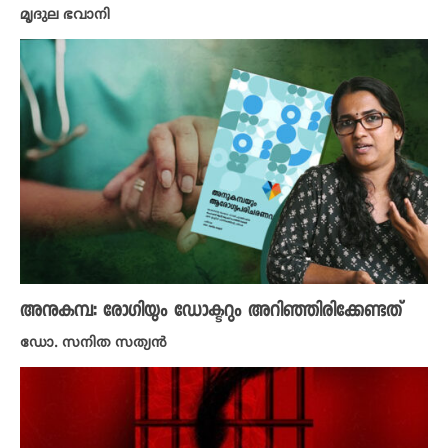
മൃദുല ഭവാനി
അനുകമ്പ: രോഗിയും ഡോക്ടറും അറിഞ്ഞിരിക്കേണ്ടത്
ഡോ. സനിത സത്യൻ