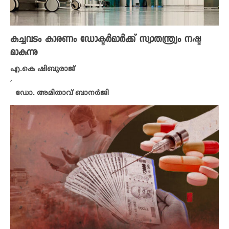
കച്ചവടം കാരണം ഡോക്ടർമാർക്ക് സ്വാതന്ത്ര്യം നഷ്ട
മാകുന്നു
എ.കെ ഷിബുരാജ്
,
ഡോ. അമിതാവ് ബാനർജി